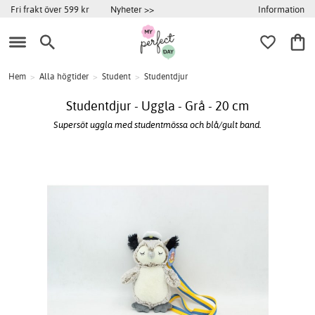
Information
Fri frakt över 599 kr
Nyheter >>
Hem
>
Alla högtider
>
Student
>
Studentdjur
Studentdjur - Uggla - Grå - 20 cm
Supersöt uggla med studentmössa och blå/gult band.