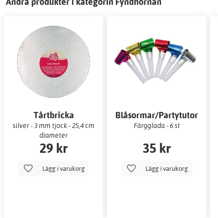
Andra produkter i kategorin Fyndhörnan
Tårtbricka
Blåsormar/Partytutor
silver - 3 mm tjock - 25,4 cm
Färgglada - 6 st
diameter
29 kr
35 kr
Lägg i varukorg
Lägg i varukorg