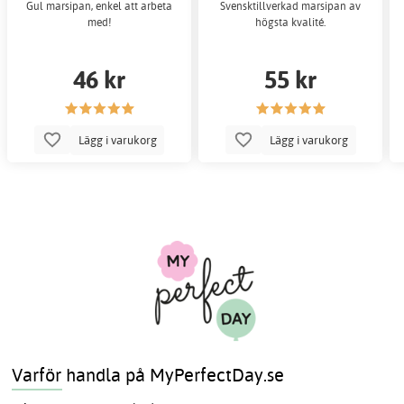
Gul marsipan, enkel att arbeta
Svensktillverkad marsipan av
med!
högsta kvalité.
46 kr
55 kr
Lägg i varukorg
Lägg i varukorg
Varför handla på MyPerfectDay.se