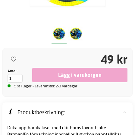
49 kr
Antal:
5 st i lager - Leveranstid: 2-3 vardagar
Produktbeskrivning:
Duka upp barnkalaset med ditt barns favorithjälte
Batman!En förpackning innehåller 8 stycken
papptallrikar