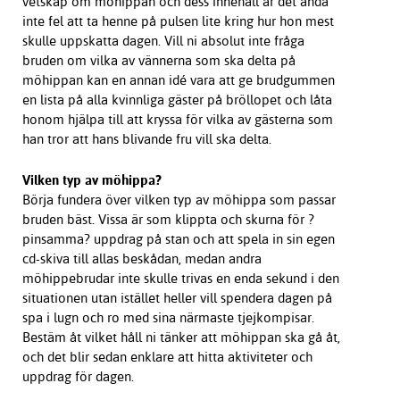
vetskap om möhippan och dess innehåll är det ändå
inte fel att ta henne på pulsen lite kring hur hon mest
skulle uppskatta dagen. Vill ni absolut inte fråga
bruden om vilka av vännerna som ska delta på
möhippan kan en annan idé vara att ge brudgummen
en lista på alla kvinnliga gäster på bröllopet och låta
honom hjälpa till att kryssa för vilka av gästerna som
han tror att hans blivande fru vill ska delta.
Vilken typ av möhippa?
Börja fundera över vilken typ av möhippa som passar
bruden bäst. Vissa är som klippta och skurna för ?
pinsamma? uppdrag på stan och att spela in sin egen
cd-skiva till allas beskådan, medan andra
möhippebrudar inte skulle trivas en enda sekund i den
situationen utan istället heller vill spendera dagen på
spa i lugn och ro med sina närmaste tjejkompisar.
Bestäm åt vilket håll ni tänker att möhippan ska gå åt,
och det blir sedan enklare att hitta aktiviteter och
uppdrag för dagen.