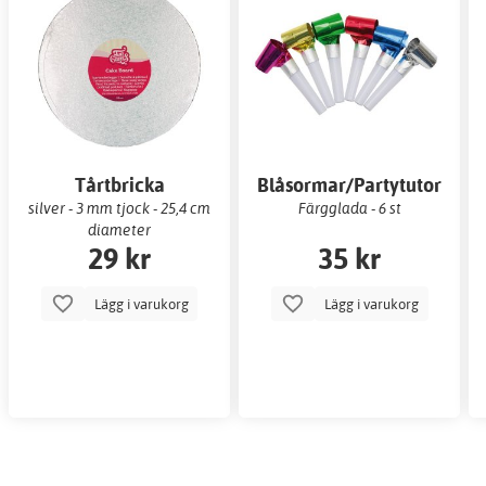
Tårtbricka
Blåsormar/Partytutor
silver - 3 mm tjock - 25,4 cm
Färgglada - 6 st
diameter
29 kr
35 kr
Lägg i varukorg
Lägg i varukorg