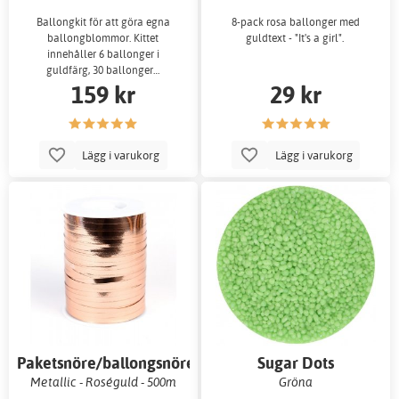
Ballongkit för att göra egna
8-pack rosa ballonger med
ballongblommor. Kittet
guldtext - "It's a girl".
innehåller 6 ballonger i
guldfärg, 30 ballonger…
159 kr
29 kr
Lägg i varukorg
Lägg i varukorg
Paketsnöre/ballongsnöre
Sugar Dots
Metallic - Roséguld - 500m
Gröna