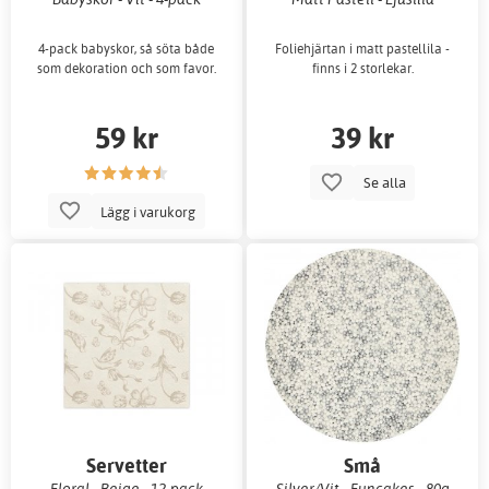
4-pack babyskor, så söta både
Foliehjärtan i matt pastellila -
som dekoration och som favor.
finns i 2 storlekar.
59 kr
39 kr
Se alla
Lägg i varukorg
Servetter
Små
Floral - Beige - 12-pack
Silver/Vit - Funcakes - 80g