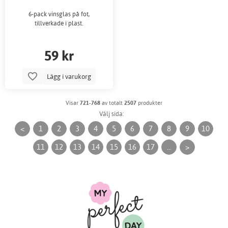
6-pack vinsglas på fot,
tillverkade i plast.
59 kr
Lägg i varukorg
Visar
721-768
av totalt
2507
produkter
Välj sida:
<
1
2
3
4
5
6
7
8
9
10
11
12
13
14
15
16
17
...
>