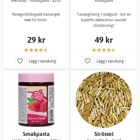
Metallic - Roséguld - 10 st
Roséguld
Roséguldsfärgade ballonger
Tasselgirlang i roséguld - blir en
med fin finish.
superfin dekoration oavsett
tillställning!
29 kr
49 kr
Lägg i varukorg
Lägg i varukorg
Smakpasta
Strössel