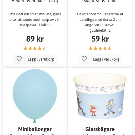
Hallon - FunCakes - 120 g
Sugar Rods - Guld
Smaksätt din smet, mousse, glass
Dekorationsmöjligheterna är
eller liknande med hjälp av vår
oändliga med dessa 2 cm
smakpasta - Hallon.
långa sockerstavar i
guldmetallic.
89 kr
59 kr
Lägg i varukorg
Lägg i varukorg
Miniballonger
Glassbägare