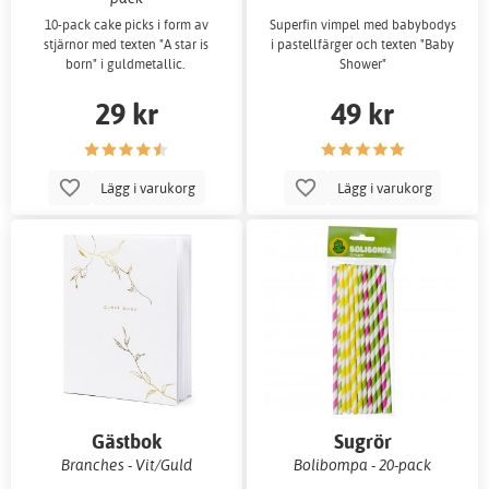
10-pack cake picks i form av
Superfin vimpel med babybodys
stjärnor med texten "A star is
i pastellfärger och texten "Baby
born" i guldmetallic.
Shower"
29 kr
49 kr
Lägg i varukorg
Lägg i varukorg
Gästbok
Sugrör
Branches - Vit/Guld
Bolibompa - 20-pack