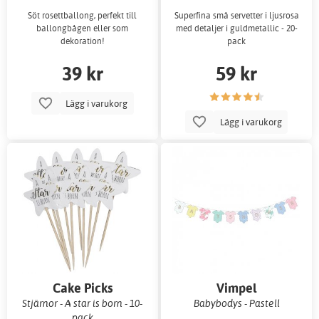
Söt rosettballong, perfekt till
Superfina små servetter i ljusrosa
ballongbågen eller som
med detaljer i guldmetallic - 20-
dekoration!
pack
39 kr
59 kr
Lägg i varukorg
Lägg i varukorg
Cake Picks
Vimpel
Stjärnor - A star is born - 10-
Babybodys - Pastell
pack