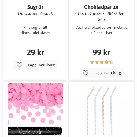
Sugrör
Chokladpärlor
Dinosaurs - 6-pack
Choco Dragées - Blå/Silver -
80g
Fina sugrör till
Vackra chokladpärlor i metallic
dinosauriekalaset
blå och silver.
29 kr
99 kr
Lägg i varukorg
Lägg i varukorg