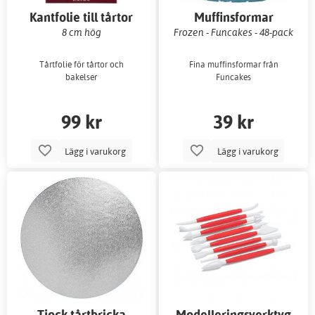
Kantfolie till tårtor
Muffinsformar
8 cm hög
Frozen - Funcakes - 48-pack
Tårtfolie för tårtor och
Fina muffinsformar från
bakelser
Funcakes
99 kr
39 kr
Lägg i varukorg
Lägg i varukorg
Tjock tårtbricka
Modelleringsverktyg