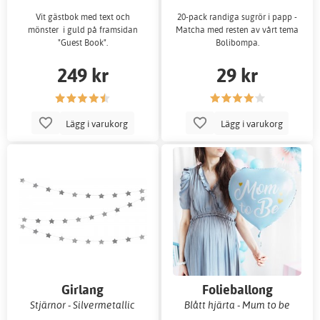
Vit gästbok med text och
20-pack randiga sugrör i papp -
mönster i guld på framsidan
Matcha med resten av vårt tema
"Guest Book".
Bolibompa.
249 kr
29 kr
Lägg i varukorg
Lägg i varukorg
Girlang
Folieballong
Stjärnor - Silvermetallic
Blått hjärta - Mum to be