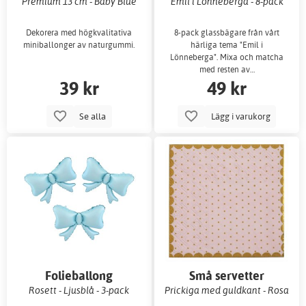
enfärgade
Premium 13 cm - Baby Blue
Emil i Lönneberga - 8-pack
Dekorera med högkvalitativa
8-pack glassbägare från vårt
miniballonger av naturgummi.
härliga tema "Emil i
Lönneberga". Mixa och matcha
med resten av…
39 kr
49 kr
Se alla
Lägg i varukorg
Folieballong
Små servetter
Rosett - Ljusblå - 3-pack
Prickiga med guldkant - Rosa