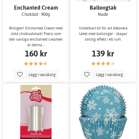
Enchanted Cream
Ballongtak
Choklad - 900g
Nude
Äntligen! Enchanted Cream med
Underbart kit för att dekorera
mild chokladsmak! Precis som
taket med ballonger - skapar
den vanliga enchanted creamen
otrolig effekt i ett rum.
är denna…
160 kr
139 kr
Lägg i varukorg
Lägg i varukorg