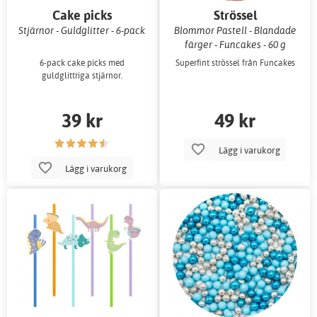
Cake picks
Strössel
Stjärnor - Guldglitter - 6-pack
Blommor Pastell - Blandade
färger - Funcakes - 60 g
6-pack cake picks med
Superfint strössel från Funcakes
guldglittriga stjärnor.
39 kr
49 kr
Lägg i varukorg
Lägg i varukorg