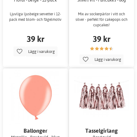
sockerpärlor/Nonpareils
Ljuvliga ljusbeige servetter i 12-
Mix av sockerpärlor i vitt och
pack med blom- och fågelmotiv
silver - perfekt för cakepops och
cupcakes!
39 kr
39 kr
Lägg i varukorg
Lägg i varukorg
Ballonger
Tasselgirlang