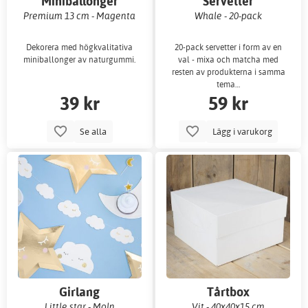
Miniballonger
Servetter
enfärgade
Premium 13 cm - Magenta
Whale - 20-pack
Dekorera med högkvalitativa
20-pack servetter i form av en
miniballonger av naturgummi.
val - mixa och matcha med
resten av produkterna i samma
tema…
39 kr
59 kr
Se alla
Lägg i varukorg
Girlang
Tårtbox
Little star - Moln
Vit - 40x40x15 cm