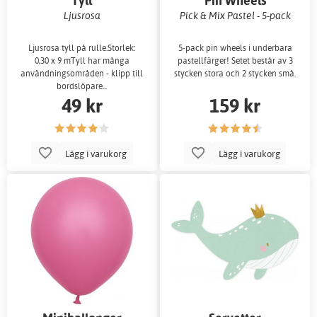
Tyll
Pin Wheels
Ljusrosa
Pick & Mix Pastel - 5-pack
Ljusrosa tyll på rulle.Storlek:
5-pack pin wheels i underbara
0,30 x 9 mTyll har många
pastellfärger! Setet består av 3
användningsområden - klipp till
stycken stora och 2 stycken små.
bordslöpare...
49 kr
159 kr
Lägg i varukorg
Lägg i varukorg