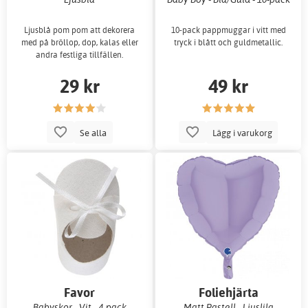
Ljusblå pom pom att dekorera
10-pack pappmuggar i vitt med
med på bröllop, dop, kalas eller
tryck i blått och guldmetallic.
andra festliga tillfällen.
29 kr
49 kr
Se alla
Lägg i varukorg
Favor
Foliehjärta
Babyskor - Vit - 4-pack
Matt Pastell - Ljuslila