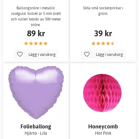
Ballongsnöre i metallic
Söta små sockerprickar i
roséguld. Snöret är 5 mm brett
grönt.
och rullen består av 500 meter
snöre.
89 kr
39 kr
Lägg i varukorg
Lägg i varukorg
Folieballong
Honeycomb
Hjärta - Lila
Hot Pink