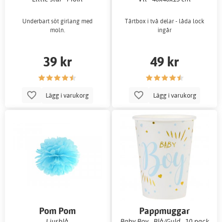
Underbart söt girlang med
Tårtbox i två delar - låda lock
moln.
ingår
39 kr
49 kr
Lägg i varukorg
Lägg i varukorg
Pom Pom
Pappmuggar
Ljusblå
Baby Boy - Blå/Guld - 10-pack