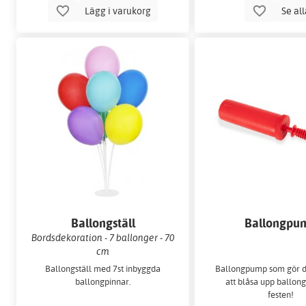
Lägg i varukorg
Se al
Ballongställ
Ballongpu
Bordsdekoration - 7 ballonger - 70
cm
Ballongställ med 7st inbyggda
Ballongpump som gör d
ballongpinnar.
att blåsa upp ballong
festen!