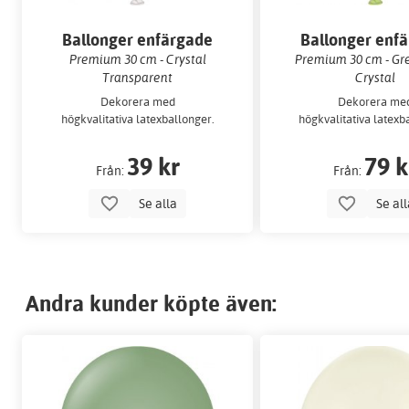
Ballonger enfärgade
Ballonger enf
Premium 30 cm - Crystal
Premium 30 cm - Gr
Transparent
Crystal
Dekorera med
Dekorera me
högkvalitativa latexballonger.
högkvalitativa latexb
39 kr
79 k
Från:
Från:
Se alla
Se al
Andra kunder köpte även: