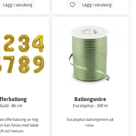
Lägg i varukorg
Lägg i varukorg
ifferballong
Ballongsnöre
Guld - 86 cm
Eucalyptus - 500 m
d sifferballong av hög
Eucalyptus ballongsnöre på
om kan fyllas med både
rulle.
uft och helium.