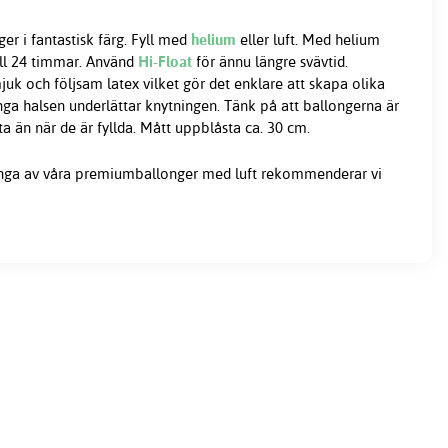
er i fantastisk färg. Fyll med
helium
eller luft. Med helium
ill 24 timmar. Använd
Hi-Float
för ännu längre svävtid.
juk och följsam latex vilket gör det enklare att skapa olika
nga halsen underlättar knytningen. Tänk på att ballongerna är
än när de är fyllda. Mått uppblåsta ca. 30 cm.
nga av våra premiumballonger med luft rekommenderar vi