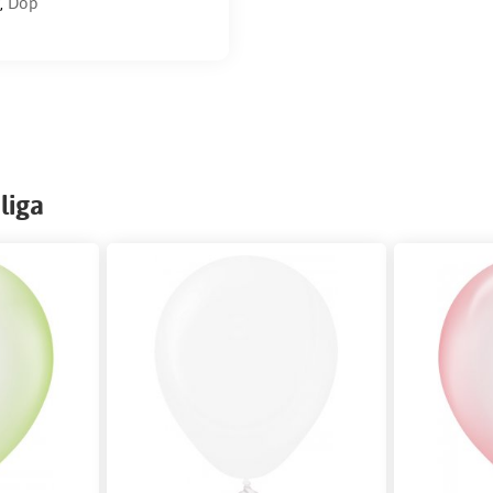
,
Dop
liga