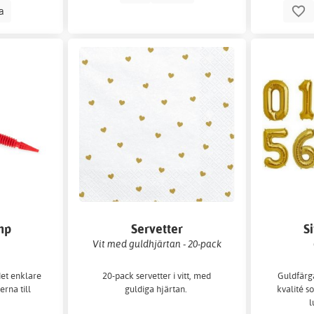
la
mp
Servetter
S
Vit med guldhjärtan - 20-pack
et enklare
20-pack servetter i vitt, med
Guldfärga
erna till
guldiga hjärtan.
kvalité s
l