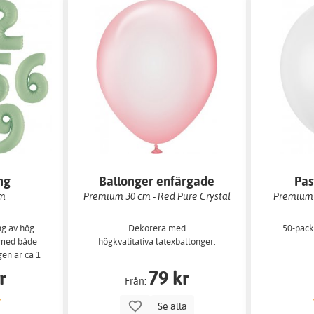
ng
Ballonger enfärgade
Pas
 m
Premium 30 cm - Red Pure Crystal
Premium 2
ng av hög
Dekorera med
50-pack 
s med både
högkvalitativa latexballonger.
gen är ca 1
r
79 kr
Från:
Se alla