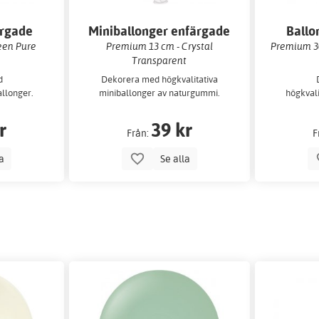
ärgade
Miniballonger enfärgade
Ballo
een Pure
Premium 13 cm - Crystal
Premium 30
Transparent
d
Dekorera med högkvalitativa
allonger.
miniballonger av naturgummi.
högkvali
r
39 kr
Från:
F
la
Se alla