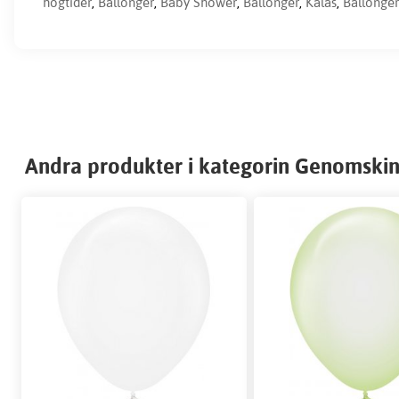
högtider
,
Ballonger
,
Baby Shower
,
Ballonger
,
Kalas
,
Ballonger
Andra produkter i kategorin Genomskin