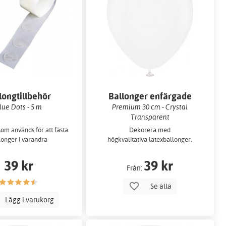
longtillbehör
Ballonger enfärgade
lue Dots - 5 m
Premium 30 cm - Crystal
Transparent
som används för att fästa
Dekorera med
longer i varandra
högkvalitativa latexballonger.
39 kr
39 kr
Från:
Se alla
Lägg i varukorg