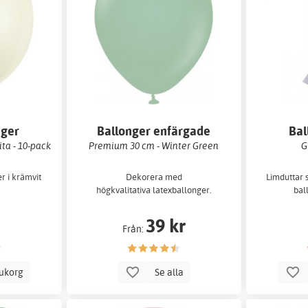
nger
Ballonger enfärgade
Bal
ta - 10-pack
Premium 30 cm - Winter Green
G
r i krämvit
Dekorera med
Limduttar 
högkvalitativa latexballonger.
bal
39 kr
Från:
rukorg
Se alla