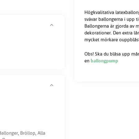
Högkvalitativa latexballong
svävar ballongerna i upp t
Ballongerna är gjorda av m
dekorationer. Den extra lå
mycket mörkare ouppblåsta 
Obs! Ska du blåsa upp må
en
ballongpump
Ballonger
,
Bröllop
,
Alla