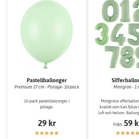
Pastellballonger
Sifferballo
Premium 27 cm - Pistage- 10-pack
Mintgrön - 1
10-pack pastellballonger i
Mintgröna sifferballo
pistage.
kvalité som kan fylla
luft och helium. Ballon
m…
29 kr
59 k
Från: