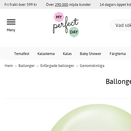
Fri frakt över 599 kr
Över
290 000
nöjda kunder
14 dagars öppet k
Meny
Temafest
Kalastema
Kalas
Baby Shower
Färgtema
Hem
>
Ballonger
>
Enfärgade ballonger
>
Genomskinliga
Ballong