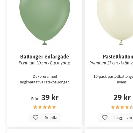
Ballonger enfärgade
Pastellballo
Premium 30 cm - Eucalyptus
Premium 27 cm - Krämvi
Dekorera med
10-pack pastellballonge
högkvalitativa latexballonger.
nyans.
39 kr
29 kr
Från:
Se alla
Lägg i va