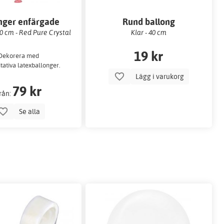
nger enfärgade
Rund ballong
 cm - Red Pure Crystal
Klar - 40 cm
19 kr
Dekorera med
tativa latexballonger.
Lägg i varukorg
79 kr
rån:
Se alla