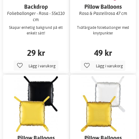
Backdrop
Pillow Balloons
Folieballonger - Rosa - 55x110
Rosa & Pastellrosa 47 cm
cm
Skapar enhetlig bakgrund på ett
Tvåfärgade folieballonger med
enkelt sätt!
knytpunkter
29 kr
49 kr
Lägg i varukorg
Lägg i varukorg
Pillow Balloons
Pillow Balloons