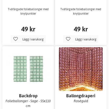
Tvåfärgade folieballonger med
Tvåfärgade folieballonger med
knytpunkter
knytpunkter
49 kr
49 kr
Lägg i varukorg
Lägg i varukorg
Backdrop
Ballongdraperi
Folieballonger - Sage - 55x110
Roséguld
cm