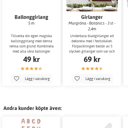
Ballonggirlang
Girlanger
5 m
Murgröna - Botanics - 3 st -
2,4m
Tillverka din egen magiska
Underbara bladgirlanger att
ballonggirlang med denna
dekorera med i festlokalen.
remsa som grund. Kombinera
Förpackningen består av 5
med alla våra ballonger.
stycken girlanger som var och
49 kr
69 kr
en är 2 meter lå
Lägg i varukorg
Lägg i varukorg
Andra kunder köpte även: