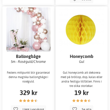
Ballongbåge
Honeycomb
5m - Roséguld/Chrome
Gul
Festens mittpunkt blir garanterat
Gul honeycomb att dekorera
denna magiska ballongbåge i
med på bröllop, dop, kalas eller
roséguld.
andra festliga tillfällen. Finns i
tre olika storlekar.
329 kr
19 kr
Lägg i varukorg
Se alla