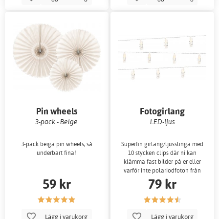
Pin wheels
Fotogirlang
3-pack - Beige
LED-ljus
3-pack beiga pin wheels, så
Superfin girlang/ljusslinga med
underbart fina!
10 stycken clips där ni kan
klämma fast bilder på er eller
varför inte polariodfoton från
59 kr
79 kr
photo
Lägg i varukorg
Lägg i varukorg