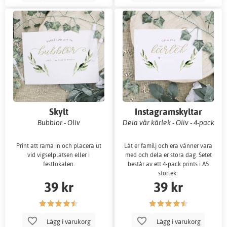
Skylt
Instagramskyltar
Bubblor - Oliv
Dela vår kärlek - Oliv - 4-pack
Print att rama in och placera ut
Låt er familj och era vänner vara
vid vigselplatsen eller i
med och dela er stora dag. Setet
festlokalen.
består av ett 4-pack prints i A5
storlek.
39 kr
39 kr
Lägg i varukorg
Lägg i varukorg