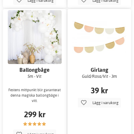
Lägg i varukorg
Lägg i varukorg
Ballongbåge
Girlang
5m - Vit
Guld/Rosa/Vit - 3m
39 kr
Festens mittpunkt blir garanterat
denna magiska ballongbåge i
vitt.
Lägg i varukorg
299 kr