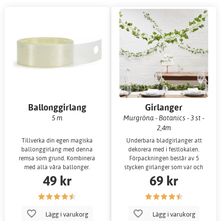
Ballonggirlang
Girlanger
5 m
Murgröna - Botanics - 3 st -
2,4m
Tillverka din egen magiska
Underbara bladgirlanger att
ballonggirlang med denna
dekorera med i festlokalen.
remsa som grund. Kombinera
Förpackningen består av 5
med alla våra ballonger.
stycken girlanger som var och
49 kr
69 kr
en är 2 meter lå
Lägg i varukorg
Lägg i varukorg