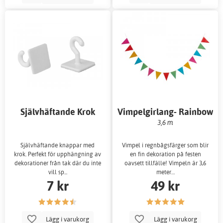
Självhäftande Krok
Vimpelgirlang- Rainbow
3,6 m
Självhäftande knappar med
Vimpel i regnbågsfärger som blir
krok. Perfekt för upphängning av
en fin dekoration på festen
dekorationer från tak där du inte
oavsett tillfälle! Vimpeln är 3,6
vill sp...
meter…
7 kr
49 kr
Lägg i varukorg
Lägg i varukorg