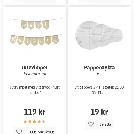
Jutevimpel
Papperslykta
Just married
Vit
Jutevimpel med vitt tryck - "just
Vit papperslykta i storlek 25, 30,
married".
35, 45 cm
119 kr
19 kr
Se alla
Lägg i varukorg