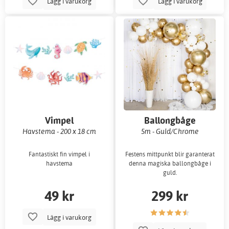
Lägg i varukorg
Lägg i varukorg
Vimpel
Ballongbåge
Havstema - 200 x 18 cm
5m - Guld/Chrome
Fantastiskt fin vimpel i
Festens mittpunkt blir garanterat
havstema
denna magiska ballongbåge i
guld.
49 kr
299 kr
Lägg i varukorg