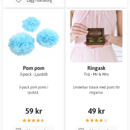
Lägg i varukorg
Pom pom
Ringask
3-pack - Ljusblå
Trä - Mr & Mrs
3-pack pom poms i
Underbar träask med plats för
ljusblå.
ringarna.
59 kr
49 kr