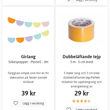
Girlang
Dubbeläftande tejp
Silkespapper - Pastell - 3m
5 m - 5 cm bred
Färgglad vimpel som blir en fin
5 meter lång och 5 cm bred
dekoration på festen oavsett
dubbelhäftande tejp.Perfekt
tillfälle!
tillbehör för upphängning och
arrangemang av
39 kr
29 kr
Lägg i varukorg
Lägg i varukorg