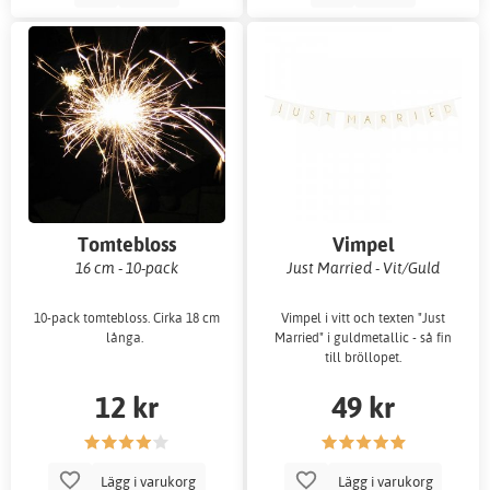
Tomtebloss
Vimpel
16 cm - 10-pack
Just Married - Vit/Guld
10-pack tomtebloss. Cirka 18 cm
Vimpel i vitt och texten "Just
långa.
Married" i guldmetallic - så fin
till bröllopet.
12 kr
49 kr
Lägg i varukorg
Lägg i varukorg