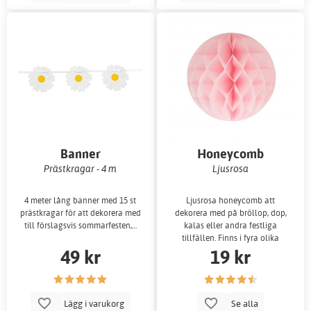
Banner
Honeycomb
Prästkragar - 4 m
Ljusrosa
4 meter lång banner med 15 st
Ljusrosa honeycomb att
prästkragar för att dekorera med
dekorera med på bröllop, dop,
till förslagsvis sommarfesten,…
kalas eller andra festliga
tillfällen. Finns i fyra olika
49 kr
19 kr
storlekar.
Lägg i varukorg
Se alla