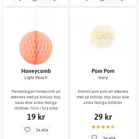
Honeycomb
Pom Pom
Light Peach
Ivory
Persikafärgad honeycomb att
Krämvit pom pom att dekorera
dekorera med på bröllop, dop,
med på bröllop, dop, kalas eller
kalas eller andra festliga
andra festliga tillfällen.
tillfällen. Finns i fyra olika
19 kr
29 kr
storlekar.
Se alla
Se alla