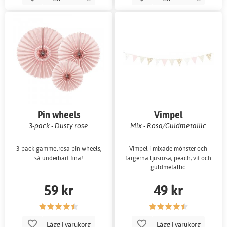
Pin wheels
Vimpel
3-pack - Dusty rose
Mix - Rosa/Guldmetallic
3-pack gammelrosa pin wheels,
Vimpel i mixade mönster och
så underbart fina!
färgerna ljusrosa, peach, vit och
guldmetallic.
59 kr
49 kr
Lägg i varukorg
Lägg i varukorg