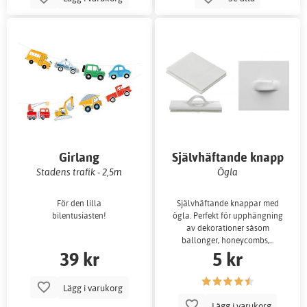
Girlang
Självhäftande knapp
Stadens trafik - 2,5m
Ögla
För den lilla
Självhäftande knappar med
bilentusiasten!
ögla. Perfekt för upphängning
av dekorationer såsom
ballonger, honeycombs,...
39 kr
5 kr
Lägg i varukorg
Lägg i varukorg