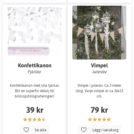
Konfettikanon
Vimpel
Fjärilar
Juteväv
Konfettikanon med vita fjärilar.
Vimpel i juteväv. Ca 3 meter
Blir en superfin detalj till
lång. Varje vimpel är ca 26x15
bröllopsfotograferingen!
cm.
39 kr
79 kr
Se alla
Lägg i varukorg