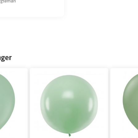
rgteman
nger