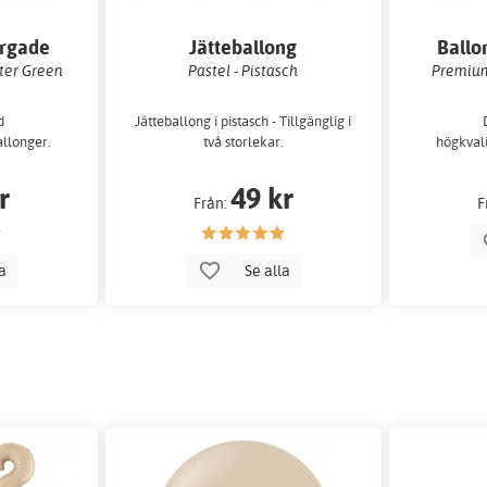
ärgade
Jätteballong
Ballo
ter Green
Pastel - Pistasch
Premium
d
Jätteballong i pistasch - Tillgänglig i
allonger.
två storlekar.
högkvali
r
49 kr
Från:
F
la
Se alla