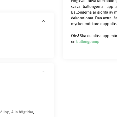
Högkvalitativa latexballong
svävar ballongerna i upp t
Ballongerna är gjorda av m
dekorationer. Den extra lå
mycket mörkare ouppblåsta 
Obs! Ska du blåsa upp må
en
ballongpump
röllop
,
Alla högtider
,