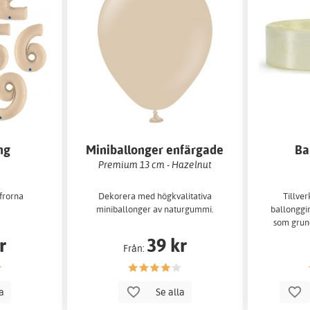
ng
Miniballonger enfärgade
Ba
m
Premium 13 cm - Hazelnut
ffrorna
Dekorera med högkvalitativa
Tillve
miniballonger av naturgummi.
ballonggi
som grun
v
r
39 kr
Från:
la
Se alla