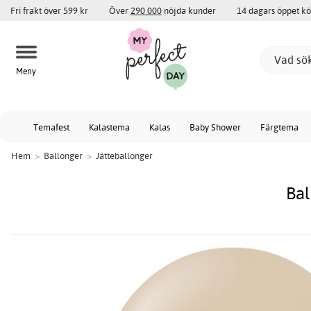
Fri frakt över 599 kr
Över
290 000
nöjda kunder
14 dagars öppet k
Meny
Temafest
Kalastema
Kalas
Baby Shower
Färgtema
Hem
>
Ballonger
>
Jätteballonger
Bal