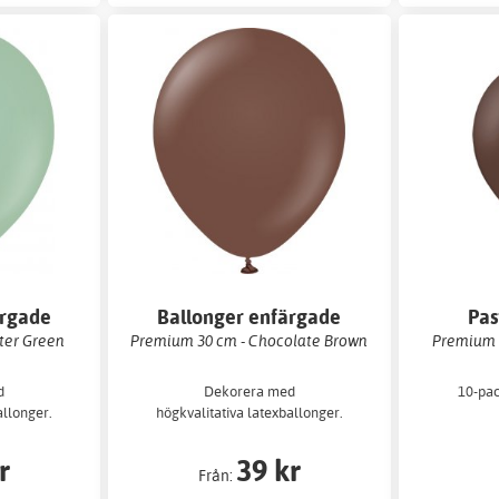
ärgade
Ballonger enfärgade
Pas
ter Green
Premium 30 cm - Chocolate Brown
Premium 2
d
Dekorera med
10-pac
allonger.
högkvalitativa latexballonger.
r
39 kr
Från: