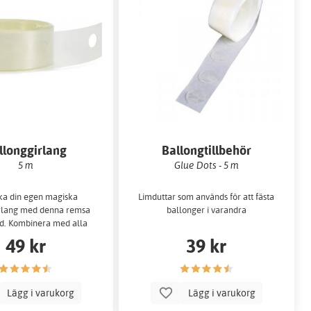
llonggirlang
Ballongtillbehör
5 m
Glue Dots - 5 m
rka din egen magiska
Limduttar som används för att fästa
rlang med denna remsa
ballonger i varandra
d. Kombinera med alla
åra ballonger.
49 kr
39 kr
Lägg i varukorg
Lägg i varukorg