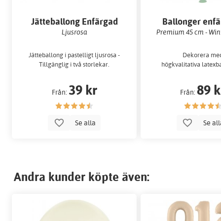
Jätteballong Enfärgad
Ballonger enf
Ljusrosa
Premium 45 cm - Win
Jätteballong i pastelligt ljusrosa -
Dekorera me
Tillgänglig i två storlekar.
högkvalitativa latexb
39 kr
89 k
Från:
Från:
Se alla
Se al
Andra kunder köpte även: