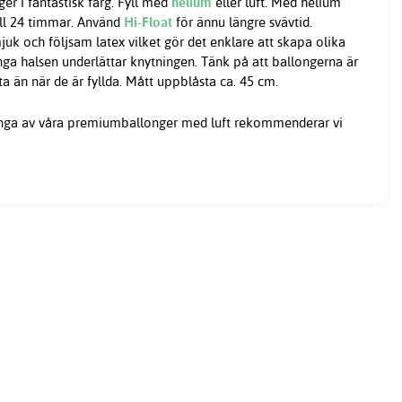
er i fantastisk färg. Fyll med
helium
eller luft. Med helium
ill 24 timmar. Använd
Hi-Float
för ännu längre svävtid.
juk och följsam latex vilket gör det enklare att skapa olika
nga halsen underlättar knytningen. Tänk på att ballongerna är
än när de är fyllda. Mått uppblåsta ca. 45 cm.
nga av våra premiumballonger med luft rekommenderar vi