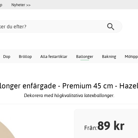
öp
Nyheter >>
Dop
Bröllop
Alla festartiklar
Ballonger
Bakning
Möhipp
longer enfärgade - Premium 45 cm - Haze
Dekorera med högkvalitativa latexballonger.
89
kr
Från: