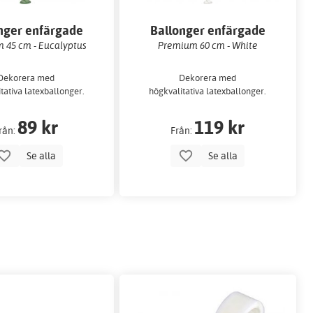
nger enfärgade
Ballonger enfärgade
 45 cm - Eucalyptus
Premium 60 cm - White
Dekorera med
Dekorera med
tativa latexballonger.
högkvalitativa latexballonger.
89 kr
119 kr
rån:
Från:
Se alla
Se alla