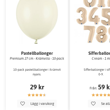
Pastellballonger
Sifferballo
Premium 27 cm - Krämvita - 10-pack
Cream - 1 
10-pack pastellballonger i krämvit
Sifferballonger i si
nyans.
0-9.
29 kr
59 k
Från:
Lägg i varukorg
Se al