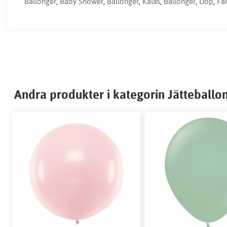
Ballonger
,
Baby Shower
,
Ballonger
,
Kalas
,
Ballonger
,
Dop
,
Fä
Andra produkter i kategorin Jätteballo