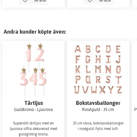
Andra kunder köpte även:
Tårtljus
Bokstavsballonger
Guldkrona - Ljusrosa
Roséguld - 35 cm
P
Supersött tårtljus med en
35 cm stora, bokstavsballonger
ljusrosa siffra dekorerad med
i roséguld. Fylls med luft.
guldglittrig krona.