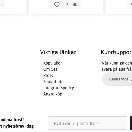
la
Se alla
Viktiga länkar
Kundsuppor
Köpvillkor
Vår kunniga och 
Om Oss
svara på alla fr
Press
Kundservice
Samarbete
Integritetspolicy
Ångra köp
ndena först!
t nyhetsbrev idag