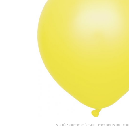
Bild på Ballonger enfärgade - Premium 45 cm - Yell