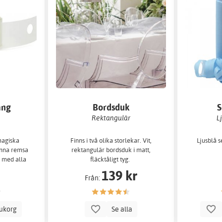
ang
Bordsduk
S
Rektangulär
L
magiska
Finns i två olika storlekar. Vit,
Ljusblå s
enna remsa
rektangulär bordsduk i matt,
 med alla
fläcktåligt tyg.
r.
139 kr
Från:
rukorg
Se alla