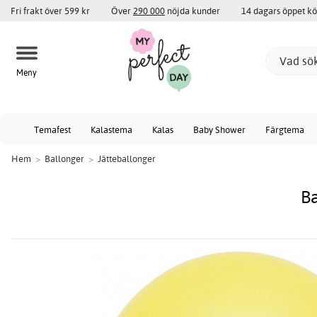
Fri frakt över 599 kr
Över
290 000
nöjda kunder
14 dagars öppet k
Meny
Temafest
Kalastema
Kalas
Baby Shower
Färgtema
Hem
>
Ballonger
>
Jätteballonger
Ba