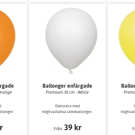
ärgade
Ballonger enfärgade
Ballo
Orange
Premium 30 cm - White
Premi
d
Dekorera med
allonger.
högkvalitativa latexballonger.
högkvali
r
39 kr
Från:
F