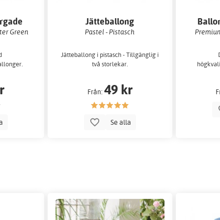
ärgade
Jätteballong
Ballo
ter Green
Pastel - Pistasch
Premium
d
Jätteballong i pistasch - Tillgänglig i
allonger.
två storlekar.
högkvali
r
49 kr
Från:
F
la
Se alla