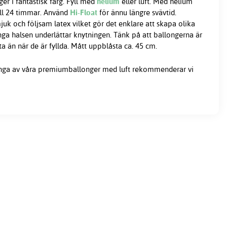
er i fantastisk färg. Fyll med
helium
eller luft. Med helium
ill 24 timmar. Använd
Hi-Float
för ännu längre svävtid.
juk och följsam latex vilket gör det enklare att skapa olika
nga halsen underlättar knytningen. Tänk på att ballongerna är
än när de är fyllda. Mått uppblåsta ca. 45 cm.
nga av våra premiumballonger med luft rekommenderar vi