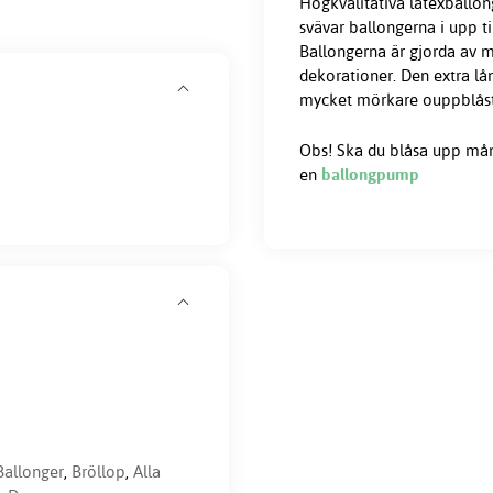
Högkvalitativa latexballong
svävar ballongerna i upp t
Ballongerna är gjorda av m
dekorationer. Den extra lå
mycket mörkare ouppblåsta 
Obs! Ska du blåsa upp må
en
ballongpump
Ballonger
,
Bröllop
,
Alla