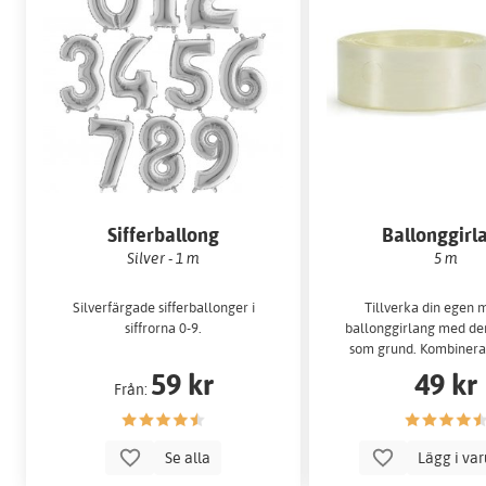
Sifferballong
Ballonggirl
Silver - 1 m
5 m
Silverfärgade sifferballonger i
Tillverka din egen 
siffrorna 0-9.
ballonggirlang med d
som grund. Kombinera
våra ballonge
59 kr
49 kr
Från:
Se alla
Lägg i va