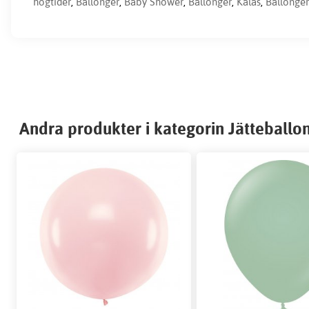
högtider
,
Ballonger
,
Baby Shower
,
Ballonger
,
Kalas
,
Ballonger
Andra produkter i kategorin Jätteballo