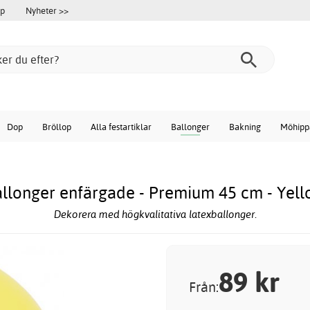
öp
Nyheter >>
Dop
Bröllop
Alla festartiklar
Ballonger
Bakning
Möhipp
llonger enfärgade - Premium 45 cm - Yel
Dekorera med högkvalitativa latexballonger.
89
kr
Från: