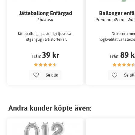
Jätteballong Enfärgad
Ballonger enf
Ljusrosa
Premium 45 cm - Win
Jätteballong i pastelligt ljusrosa -
Dekorera me
Tillgänglig i två storlekar.
högkvalitativa latexb
39 kr
89 k
Från:
Från:
Se alla
Se al
Andra kunder köpte även: