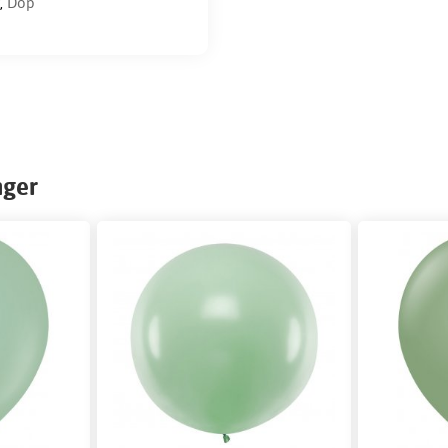
,
Dop
nger