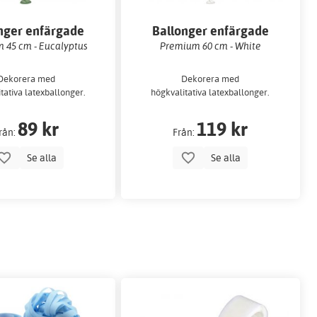
nger enfärgade
Ballonger enfärgade
 45 cm - Eucalyptus
Premium 60 cm - White
Dekorera med
Dekorera med
tativa latexballonger.
högkvalitativa latexballonger.
89 kr
119 kr
rån:
Från:
Se alla
Se alla