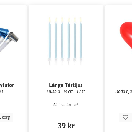
ytutor
Långa Tårtljus
st
Ljusblå - 14 cm - 12 st
Röda hjär
Så fina tårtljus!
rukorg
39 kr