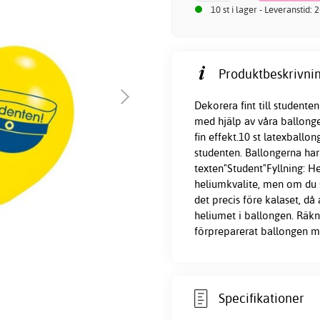
10 st i lager - Leveranstid:
Produktbeskrivnin
Dekorera fint till student
med hjälp av våra ballonge
fin effekt.10 st latexballon
studenten. Ballongerna har
texten"Student"Fyllning: He
heliumkvalite, men om du s
det precis före kalaset, då
heliumet i ballongen. Räkn
förpreparerat ballongen me
Specifikationer