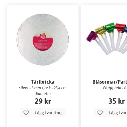
Tårtbricka
Blåsormar/Part
silver - 3 mm tjock - 25,4 cm
Färgglada - 6 
diameter
29 kr
35 kr
Lägg i varukorg
Lägg i va