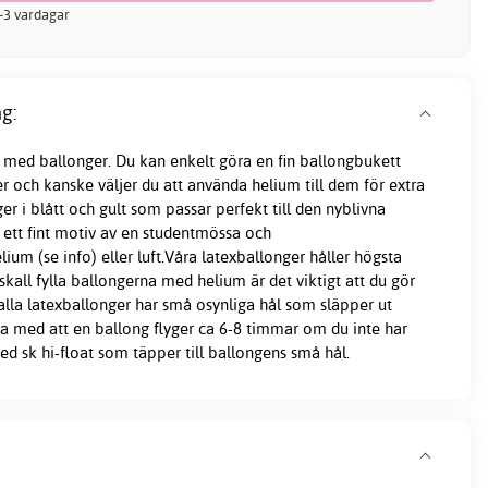
 2-3 vardagar
g:
en med ballonger. Du kan enkelt göra en fin ballongbukett
r och kanske väljer du att använda helium till dem för extra
ger i blått och gult som passar perfekt till den nyblivna
 ett fint motiv av en studentmössa och
lium (se info) eller luft.Våra latexballonger håller högsta
kall fylla ballongerna med helium är det viktigt att du gör
 alla latexballonger har små osynliga hål som släpper ut
a med att en ballong flyger ca 6-8 timmar om du inte har
d sk hi-float som täpper till ballongens små hål.