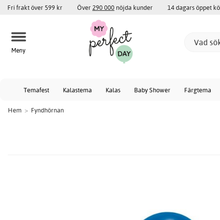
Fri frakt över 599 kr
Över
290 000
nöjda kunder
14 dagars öppet k
Meny
Temafest
Kalastema
Kalas
Baby Shower
Färgtema
Hem
>
Fyndhörnan