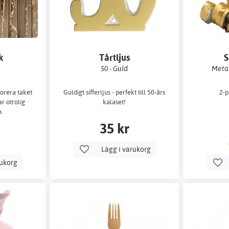
k
Tårtljus
S
50 - Guld
Metal
korera taket
Guldigt sifferljus - perfekt till 50-års
2-p
r otrolig
kalaset!
m.
35 kr
Lägg i varukorg
rukorg