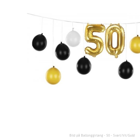
Bild på Ballonggirlang - 50 - Svart/Vit/Guld