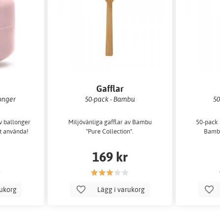
Gafflar
longer
50-pack - Bambu
50
av ballonger
Miljövänliga gafflar av Bambu
50-pack 
t använda!
"Pure Collection".
Bambu
169 kr
rukorg
Lägg i varukorg