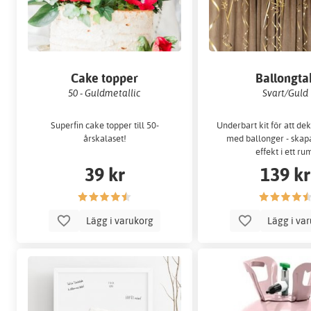
Cake topper
Ballongta
50 - Guldmetallic
Svart/Guld
Superfin cake topper till 50-
Underbart kit för att de
årskalaset!
med ballonger - skapa
effekt i ett ru
39 kr
139 kr
Lägg i varukorg
Lägg i va