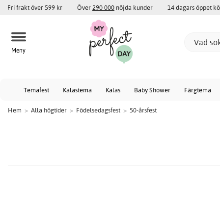
Fri frakt över 599 kr
Över
290 000
nöjda kunder
14 dagars öppet k
Meny
Temafest
Kalastema
Kalas
Baby Shower
Färgtema
Hem
>
Alla högtider
>
Födelsedagsfest
>
50-årsfest