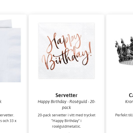
r
Servetter
C
k
Happy Birthday - Roséguld - 20-
Kron
pack
ervetter.
20-pack servetter i vitt med trycket
Perfekt til
s och 33 x
"Happy Birthday" i
roséguldmetallic.