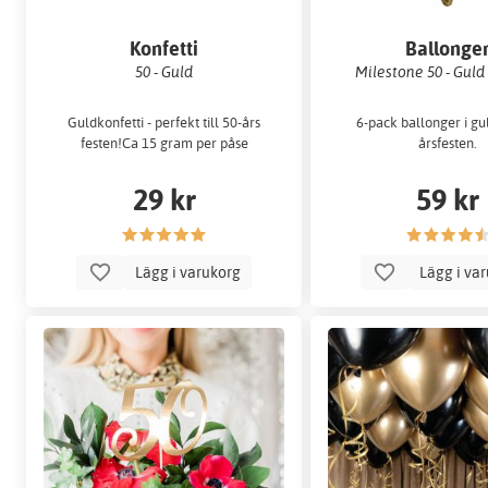
Konfetti
Ballonge
50 - Guld
Milestone 50 - Guld 
Guldkonfetti - perfekt till 50-års
6-pack ballonger i gul
festen!Ca 15 gram per påse
årsfesten.
29 kr
59 kr
Lägg i varukorg
Lägg i va