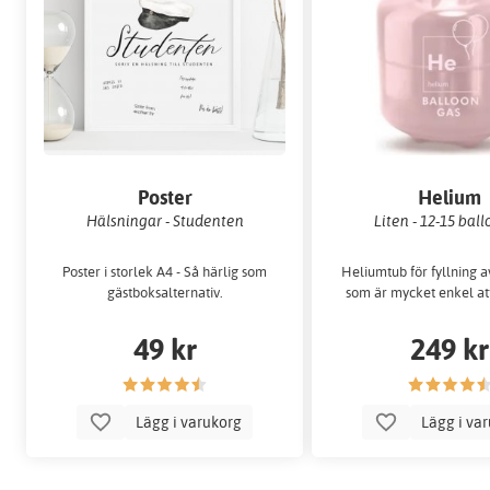
Poster
Helium
Hälsningar - Studenten
Liten - 12-15 bal
Poster i storlek A4 - Så härlig som
Heliumtub för fyllning 
gästboksalternativ.
som är mycket enkel at
49 kr
249 kr
Lägg i varukorg
Lägg i va