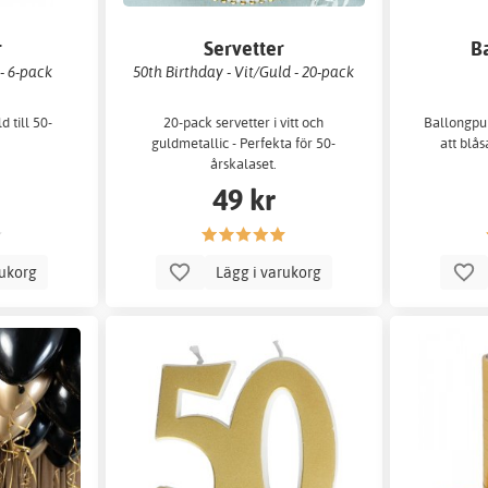
r
Servetter
B
- 6-pack
50th Birthday - Vit/Guld - 20-pack
d till 50-
20-pack servetter i vitt och
Ballongpu
guldmetallic - Perfekta för 50-
att blås
årskalaset.
49 kr
rukorg
Lägg i varukorg