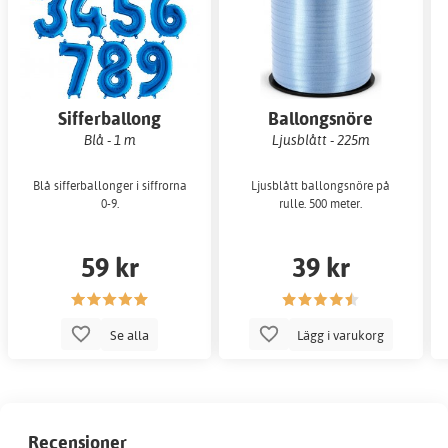
Sifferballong
Ballongsnöre
Blå - 1 m
Ljusblått - 225m
Blå sifferballonger i siffrorna
Ljusblått ballongsnöre på
0-9.
rulle. 500 meter.
59 kr
39 kr
Se alla
Lägg i varukorg
Recensioner