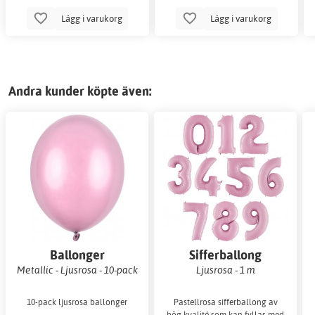
Lägg i varukorg
Lägg i varukorg
Andra kunder köpte även:
Ballonger
Sifferballong
Metallic - Ljusrosa - 10-pack
Ljusrosa - 1 m
10-pack ljusrosa ballonger
Pastellrosa sifferballong av
hög kvalité som kan fyllas med