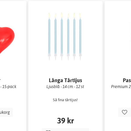
r
Långa Tårtljus
Pas
 - 15-pack
Ljusblå - 14 cm - 12 st
Premium 27
Så fina tårtljus!
rukorg
39 kr