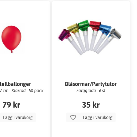
tellballonger
Blåsormar/Partytutor
 cm - Klarröd - 50-pack
Färgglada - 6 st
79 kr
35 kr
Lägg i varukorg
Lägg i varukorg