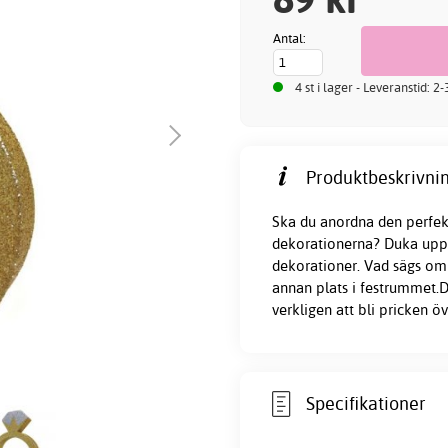
Antal:
4 st i lager - Leveranstid: 2
Produktbeskrivnin
Ska du anordna den perfekt
dekorationerna? Duka upp ti
dekorationer. Vad sägs om
annan plats i festrummet.
verkligen att bli pricken ö
Specifikationer