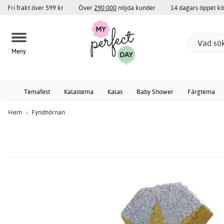
Fri frakt över 599 kr
Över
290 000
nöjda kunder
14 dagars öppet k
Meny
Temafest
Kalastema
Kalas
Baby Shower
Färgtema
Hem
>
Fyndhörnan