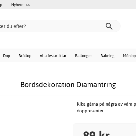
öp
Nyheter >>
Dop
Bröllop
Alla festartiklar
Ballonger
Bakning
Möhipp
Bordsdekoration Diamantring
Kika gärna på några av våra 
doppresenter.
89 kr