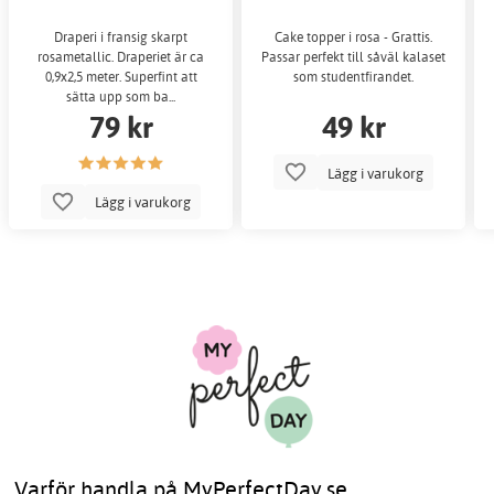
Draperi i fransig skarpt
Cake topper i rosa - Grattis.
rosametallic. Draperiet är ca
Passar perfekt till såväl kalaset
0,9x2,5 meter. Superfint att
som studentfirandet.
sätta upp som ba...
79 kr
49 kr
Lägg i varukorg
Lägg i varukorg
Varför handla på MyPerfectDay.se