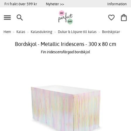
Information
Fri frakt över 599 kr
Nyheter >>
Hem
>
Kalas
>
Kalasdukning
>
Dukar & Löpare till kalas
>
Bordskjolar
Bordskjol - Metallic Iridescens - 300 x 80 cm
Fin iridescensfärgad bordskjol