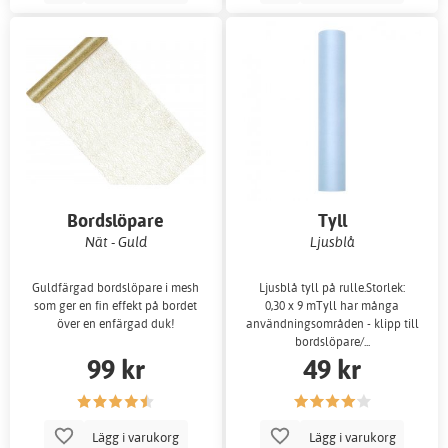
Bordslöpare
Tyll
Nät - Guld
Ljusblå
Guldfärgad bordslöpare i mesh
Ljusblå tyll på rulle.Storlek:
som ger en fin effekt på bordet
0,30 x 9 mTyll har många
över en enfärgad duk!
användningsområden - klipp till
bordslöpare/...
99 kr
49 kr
Lägg i varukorg
Lägg i varukorg