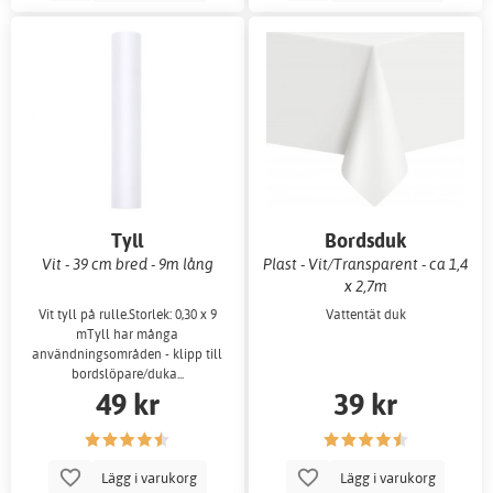
Tyll
Bordsduk
Vit - 39 cm bred - 9m lång
Plast - Vit/Transparent - ca 1,4
x 2,7m
Vit tyll på rulle.Storlek: 0,30 x 9
Vattentät duk
mTyll har många
användningsområden - klipp till
bordslöpare/duka...
49 kr
39 kr
Lägg i varukorg
Lägg i varukorg