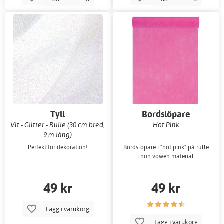
Tyll
Bordslöpare
Vit - Glitter - Rulle (30 cm bred,
Hot Pink
9 m lång)
Perfekt för dekoration!
Bordslöpare i "hot pink" på rulle
i non vowen material.
49 kr
49 kr
Lägg i varukorg
Lägg i varukorg