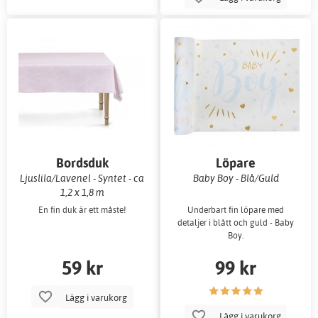
Bordsduk
Löpare
Ljuslila/Lavenel - Syntet - ca
Baby Boy - Blå/Guld
1,2 x 1,8 m
En fin duk är ett måste!
Underbart fin löpare med
detaljer i blått och guld - Baby
Boy.
59 kr
99 kr
Lägg i varukorg
Lägg i varukorg