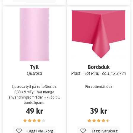
Tyll
Bordsduk
Ljusrosa
Plast - Hot Pink - ca 1,4 x 2,7 m
Ljusrosa tyll på rulle.Storlek:
Fin vattentät duk
0,30 x 9 mTyll har många
användningsområden - klipp till
bordslöpare...
49 kr
39 kr
Lägg i varukorg
Lägg i varukorg