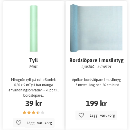
Tyll
Bordslöpare i muslintyg
Mint
Ljusblå - 5 meter
Mintgrön tyll på rulle.Storlek:
Aprikos bordslöpare i muslintyg
0,30 x 9 mTyll har många
- 5 meter lång och 36 cm bred
användningsområden - klipp till
bordslöpare...
39 kr
199 kr
Lägg i varukorg
Lägg i varukorg