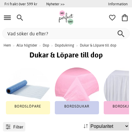
Information
Fri frakt över 599 kr
Nyheter >>
Hem
>
Alla högtider
>
Dop
>
Dopdukning
>
Dukar & Löpare till dop
Dukar & Löpare till dop
BORDSLÖPARE
BORDSDUKAR
BORDSKJO
Filter