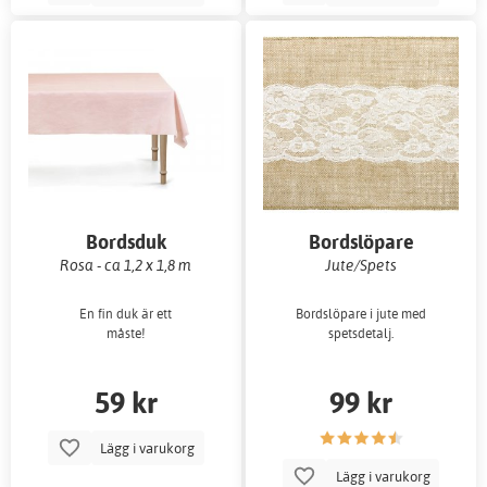
Bordsduk
Bordslöpare
Rosa - ca 1,2 x 1,8 m
Jute/Spets
En fin duk är ett
Bordslöpare i jute med
måste!
spetsdetalj.
59 kr
99 kr
Lägg i varukorg
Lägg i varukorg