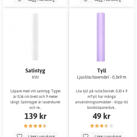
Satintyg
Tyll
Vitt
Ljuslila/lavendel - 0,3x9 m
Löpare med vitt satintyg. Tyget
Lila tyll på rulle.Storlek: 0,30 x 9
är 0,36 cm brett och 9 meter
mTyll har många
långt. Satintyget är laserskuret
användningsområden - klipp till
och re...
bordslöpare/duk...
139 kr
49 kr
Lägg i varukorg
Lägg i varukorg