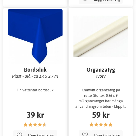
Bordsduk
Organzatyg
Plast - Blå - ca 1,4 x 2,7 m
Ivory
Fin vattentät bordsduk
Krämvitt organzatyg på
rulle. Storlek: 0,36 x 9
mOrganzatyget har många
användningsområden - klipp t...
39 kr
59 kr
Lägg i varukorg
Lägg i varukorg