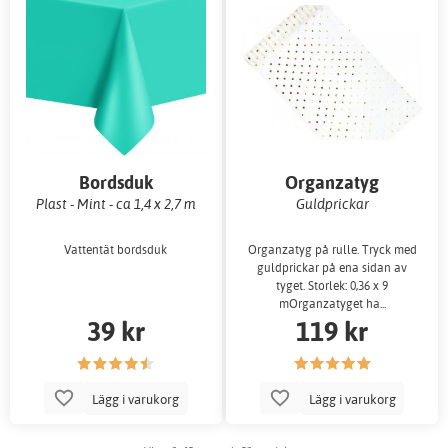
Bordsduk
Organzatyg
Plast - Mint - ca 1,4 x 2,7 m
Guldprickar
Vattentät bordsduk
Organzatyg på rulle. Tryck med
guldprickar på ena sidan av
tyget. Storlek: 0,36 x 9
mOrganzatyget ha...
39 kr
119 kr
Lägg i varukorg
Lägg i varukorg