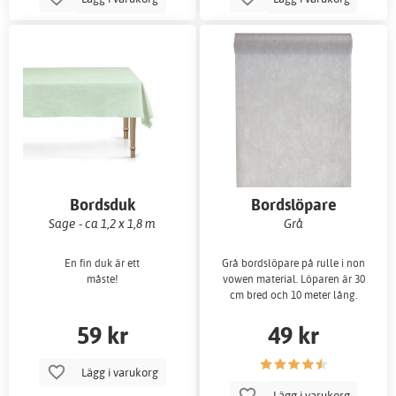
Bordsduk
Bordslöpare
Sage - ca 1,2 x 1,8 m
Grå
En fin duk är ett
Grå bordslöpare på rulle i non
måste!
vowen material. Löparen är 30
cm bred och 10 meter lång.
59 kr
49 kr
Lägg i varukorg
Lägg i varukorg