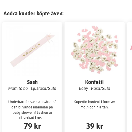
Andra kunder köpte även:
Sash
Konfetti
Mom to be - Ljusrosa/Guld
Baby - Rosa/Guld
Underbart fin sash att sätta på
Superfin konfetti i form av
den blivande mamman på
moln och hjärtan.
baby showern! Sashen är
tillverkad i rosa…
79 kr
39 kr