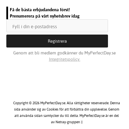
Få de bästa erbjudandena först!
Prenumerera på vårt nyhetsbrev idag
Genom att bli medlem godkänner du MyPerfectDay.se
Integritetspolicy.
Copyright © 2026 MyPerfectDay.se. Alla rättigheter reserverade. Denna
sida använder sig av Cookies för att förbättra din upplevelse. Genom
att använda sidan samtycker du till detta. MyPerfectDay.se är en del
av Netray-gruppen ||