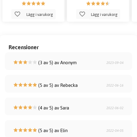
Lägg i varukorg
Lägg i varukorg
Recensioner
(3 av 5) av Anonym
2023-09-04
(5 av 5) av Rebecka
2022-06-16
(4 av 5) av Sara
2022-06-02
(5 av 5) av Elin
2022-04-05