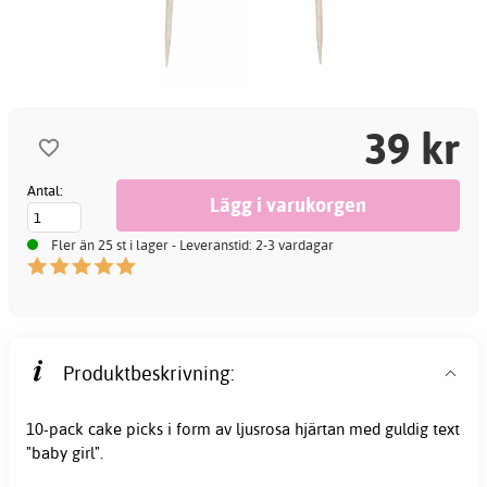
39 kr
Antal:
Fler än 25 st i lager - Leveranstid: 2-3 vardagar
Produktbeskrivning:
10-pack
cake picks
i form av ljusrosa hjärtan med guldig text
"baby girl".