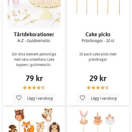
Tårtdekorationer
Cake picks
A-Z - Guldmetallic
Prästkragar - 10 st
Gör dina bakverk personliga
10-pack cake picks med
med våra underbara cake
prästkragar
toppers i guldmetallic.
79 kr
29 kr
Lägg i varukorg
Lägg i varukorg