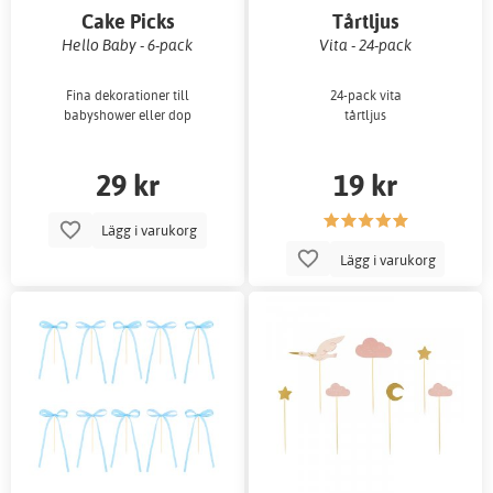
Cake Picks
Tårtljus
Hello Baby - 6-pack
Vita - 24-pack
Fina dekorationer till
24-pack vita
babyshower eller dop
tårtljus
29 kr
19 kr
Lägg i varukorg
Lägg i varukorg