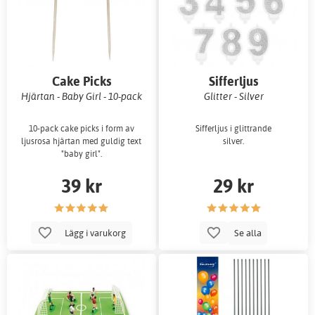
Cake Picks
Sifferljus
Hjärtan - Baby Girl - 10-pack
Glitter - Silver
10-pack cake picks i form av
Sifferljus i glittrande
ljusrosa hjärtan med guldig text
silver.
"baby girl".
39 kr
29 kr
Lägg i varukorg
Se alla