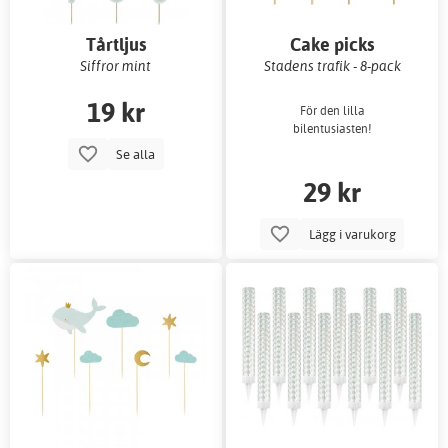
Tårtljus
Cake picks
Siffror mint
Stadens trafik - 8-pack
19 kr
För den lilla
bilentusiasten!
Se alla
29 kr
Lägg i varukorg