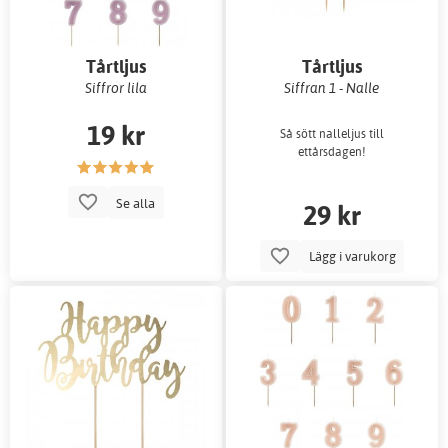
Tårtljus
Tårtljus
Siffror lila
Siffran 1 - Nalle
19 kr
Så sött nalleljus till
ettårsdagen!
Se alla
29 kr
Lägg i varukorg