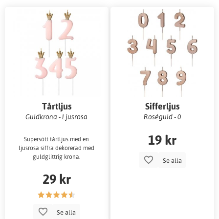
Tårtljus
Sifferljus
Guldkrona - Ljusrosa
Roséguld - 0
19 kr
Supersött tårtljus med en
ljusrosa siffra dekorerad med
guldglittrig krona.
Se alla
29 kr
Se alla