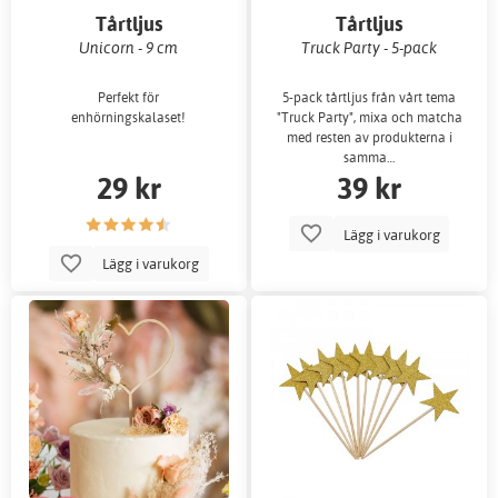
Tårtljus
Tårtljus
Unicorn - 9 cm
Truck Party - 5-pack
Perfekt för
5-pack tårtljus från vårt tema
enhörningskalaset!
"Truck Party", mixa och matcha
med resten av produkterna i
samma…
29 kr
39 kr
Lägg i varukorg
Lägg i varukorg