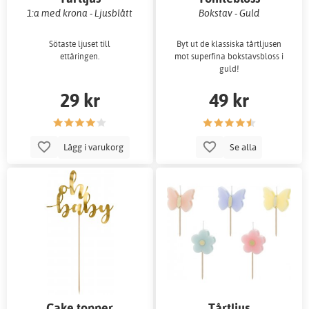
1:a med krona - Ljusblått
Bokstav - Guld
Sötaste ljuset till
Byt ut de klassiska tårtljusen
ettåringen.
mot superfina bokstavsbloss i
guld!
29 kr
49 kr
Lägg i varukorg
Se alla
Cake topper
Tårtljus