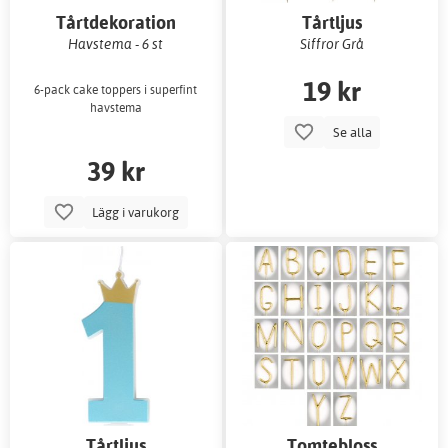
Tårtdekoration
Tårtljus
Havstema - 6 st
Siffror Grå
19 kr
6-pack cake toppers i superfint
havstema
Se alla
39 kr
Lägg i varukorg
Tårtljus
Tomtebloss