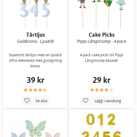
Tårtljus
Cake Picks
Guldkrona - Ljusblå
Pippi Långstrump - 4-pack
Supersött tårtljus med en ljusblå
4-pack cake picks till Pippi
siffra dekorerad med guldglittrig
Långstrump-kalaset.
krona.
39 kr
29 kr
Se alla
Lägg i varukorg