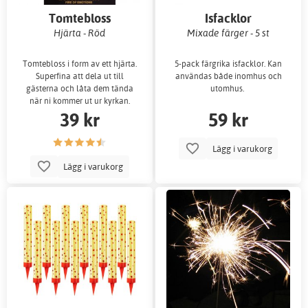
Tomtebloss
Isfacklor
Hjärta - Röd
Mixade färger - 5 st
Tomtebloss i form av ett hjärta.
5-pack färgrika isfacklor. Kan
Superfina att dela ut till
användas både inomhus och
gästerna och låta dem tända
utomhus.
när ni kommer ut ur kyrkan.
39 kr
59 kr
Lägg i varukorg
Lägg i varukorg