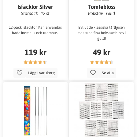
Isfacklor Silver
Tomtebloss
Storpack - 12 st
Bokstav - Guld
12-pack isfacklor. Kan användas
Byt ut de klassiska tårtljusen
både inomhus och utomhus.
mot superfina bokstavsbloss i
guld!
119 kr
49 kr
Lägg i varukorg
Se alla