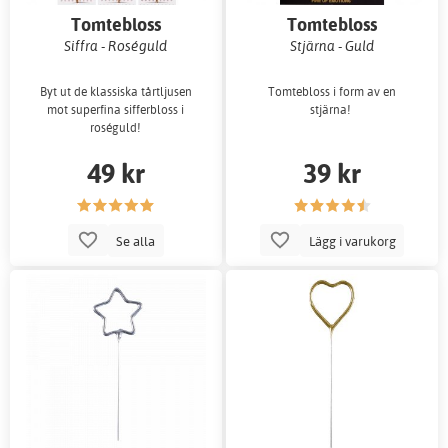
Tomtebloss
Tomtebloss
Siffra - Roséguld
Stjärna - Guld
Byt ut de klassiska tårtljusen
Tomtebloss i form av en
mot superfina sifferbloss i
stjärna!
roséguld!
49 kr
39 kr
Se alla
Lägg i varukorg