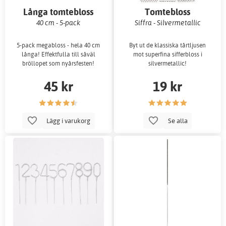
Långa tomtebloss
Tomtebloss
40 cm - 5-pack
Siffra - Silvermetallic
5-pack megabloss - hela 40 cm
Byt ut de klassiska tårtljusen
långa! Effektfulla till såväl
mot superfina sifferbloss i
bröllopet som nyårsfesten!
silvermetallic!
45 kr
19 kr
Lägg i varukorg
Se alla