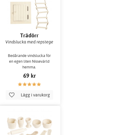
Trädörr
Vindslucka med repstege
Bedårande vindslucka för
en egen liten Nissevärld
hemma.
69 kr
Lägg i varukorg