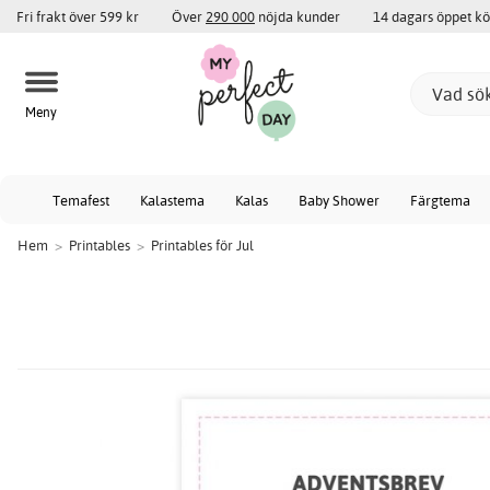
Fri frakt över 599 kr
Över
290 000
nöjda kunder
14 dagars öppet k
Meny
Temafest
Kalastema
Kalas
Baby Shower
Färgtema
Hem
>
Printables
>
Printables för Jul