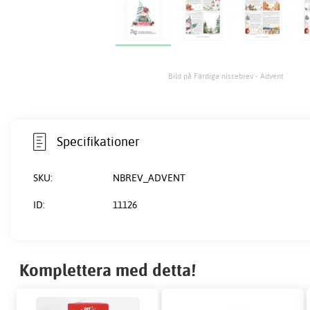
Bild på Färdiga nissebrev - Advent
Specifikationer
SKU:
NBREV_ADVENT
ID:
11126
Komplettera med detta!