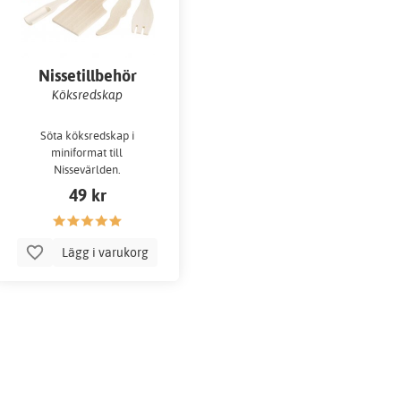
Nissetillbehör
Köksredskap
Söta köksredskap i
miniformat till
Nissevärlden.
49 kr
Lägg i varukorg