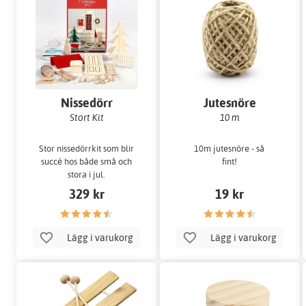
Nissedörr
Jutesnöre
Stort Kit
10 m
Stor nissedörrkit som blir
10m jutesnöre - så
succé hos både små och
fint!
stora i jul.
329 kr
19 kr
Lägg i varukorg
Lägg i varukorg