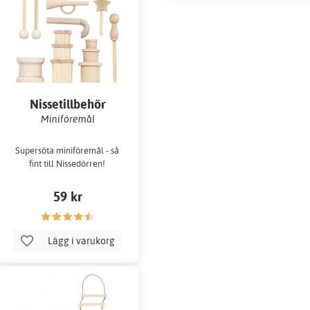
Nissetillbehör
Miniföremål
Supersöta miniföremål - så
fint till Nissedörren!
59 kr
Lägg i varukorg