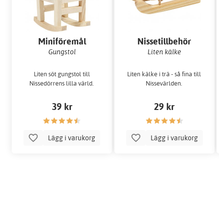
Miniföremål
Nissetillbehör
Gungstol
Liten kälke
Liten söt gungstol till
Liten kälke i trä - så fina till
Nissedörrens lilla värld.
Nissevärlden.
39 kr
29 kr
Lägg i varukorg
Lägg i varukorg