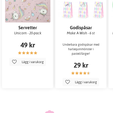
Servetter
Godispåsar
Unicorn - 20-pack
Make A Wish - 6 st
49 kr
Underbara godispåsar med
harlequinmönster i
pastellfärger!
Lägg i varukorg
29 kr
Lägg i varukorg