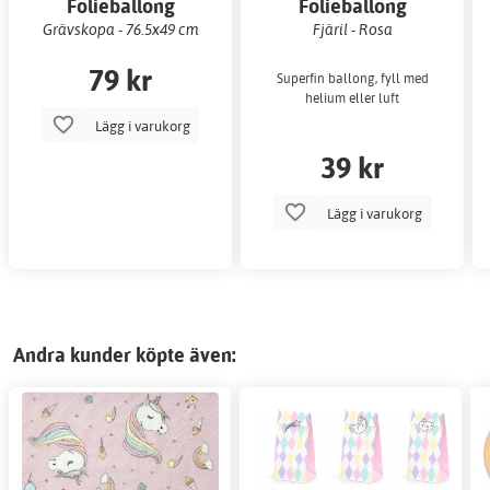
Folieballong
Folieballong
Grävskopa - 76.5x49 cm
Fjäril - Rosa
79 kr
Superfin ballong, fyll med
helium eller luft
Lägg i varukorg
39 kr
Lägg i varukorg
Andra kunder köpte även: