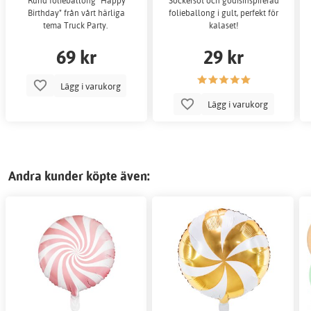
Rund folieballong "Happy
Sockersöt och godisinspirerad
Birthday" från vårt härliga
folieballong i gult, perfekt för
tema Truck Party.
kalaset!
69 kr
29 kr
Lägg i varukorg
Lägg i varukorg
Andra kunder köpte även: