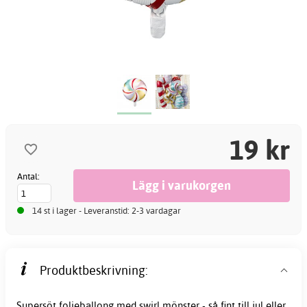
19 kr
Antal:
14 st i lager - Leveranstid: 2-3 vardagar
Produktbeskrivning:
Supersöt folieballong med swirl mönster - så fint till
jul
eller