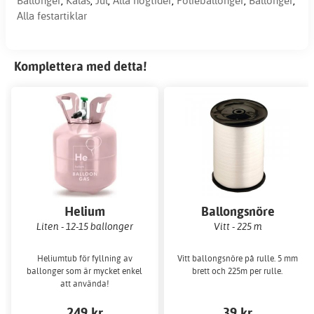
Ballonger
,
Kalas
,
Jul
,
Alla högtider
,
Folieballonger
,
Ballonger
,
Alla festartiklar
Komplettera med detta!
Helium
Ballongsnöre
Liten - 12-15 ballonger
Vitt - 225 m
Heliumtub för fyllning av
Vitt ballongsnöre på rulle. 5 mm
ballonger som är mycket enkel
brett och 225m per rulle.
att använda!
249 kr
39 kr