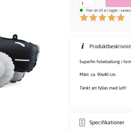
Fler än 25 st i lager - Leve
Produktbeskrivnin
Superfin folieballong i form
Mått: ca. 90x40 cm.
Tänkt att fyllas med luft!
Specifikationer