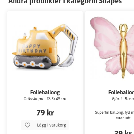
Andra produkter i kategorin Shapes
Folieballong
Folieballo
Grävskopa - 76.5x49 cm
Fjäril - Rosa
79 kr
Superfin ballong, fyll
eller luft
Lägg i varukorg
39 kr