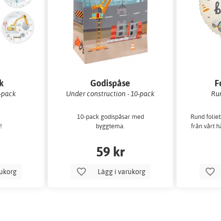
k
Godispåse
F
6-pack
Under construction - 10-pack
Run
10-pack godispåsar med
Rund folie
!
byggtema.
från vårt 
59 kr
rukorg
Lägg i varukorg