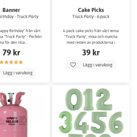
Banner
Cake Picks
rthday - Truck Party
Truck Party - 6-pack
ppy Birthday" från vårt
6-pack cake picks från vårt tema
a "Truck Party" - Perfekt
"Truck Party", mixa och matcha
ma för den lilla…
med resten av produkterna i
samma…
79 kr
39 kr
Lägg i varukorg
Lägg i varukorg