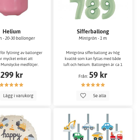
Helium
Sifferballong
 - 20-30 ballonger
Mintgrön - 1 m
ör fyllning av ballonger
Mintgröna sifferballong av hög
r mycket enkel att
kvalité som kan fyllas med både
 Munstycke medföljer.
luft och helium. Ballongen är ca 1
m…
299 kr
59 kr
Från:
Lägg i varukorg
Se alla