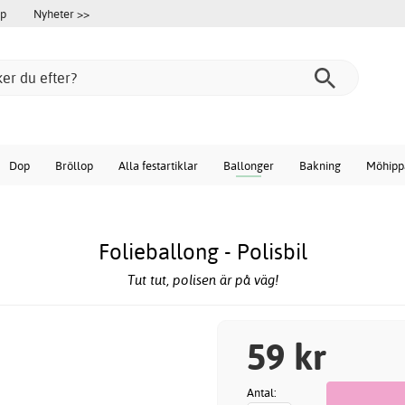
öp
Nyheter >>
Dop
Bröllop
Alla festartiklar
Ballonger
Bakning
Möhipp
Folieballong - Polisbil
Tut tut, polisen är på väg!
59 kr
Antal: