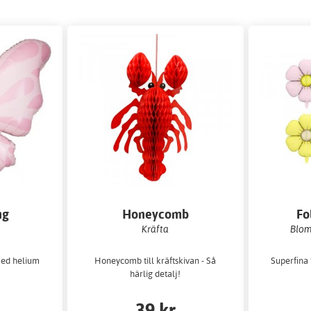
ng
Honeycomb
Fo
Kräfta
Blom
 med helium
Honeycomb till kräftskivan - Så
Superfina 
härlig detalj!
39 kr