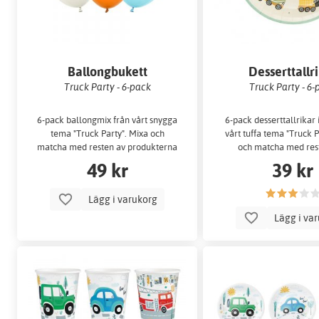
Ballongbukett
Desserttallr
Truck Party - 6-pack
Truck Party - 6-
6-pack ballongmix från vårt snygga
6-pack desserttallrikar 
tema "Truck Party". Mixa och
vårt tuffa tema "Truck P
matcha med resten av produkterna
och matcha med res
i…
49 kr
39 kr
Lägg i varukorg
Lägg i va