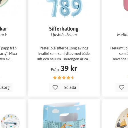
ikar
Sifferballong
pack
Ljusblå - 86 cm
Mellan
i papp från
Pastellblå sifferballong av hög
Heliumtub f
arty". Mixa
kvalité som kan fyllas med både
som ä
ten av…
luft och helium. Ballongen är ca 1
använda!
m hög när den är uppblåst.
39 kr
Från:
rukorg
Se alla