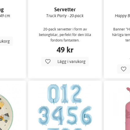
ng
Servetter
x49 cm
Truck Party - 20-pack
Happy Bi
20-pack servetter i form av
Banner "Ha
betongbilar, perfekt för den lilla
härliga tem
fordons fantasten.
te
rukorg
49 kr
Lägg i varukorg