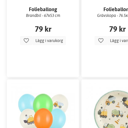
Folieballong
Folieballo
Brandbil - 67x53 cm
Grävskopa - 76.5
79 kr
79 kr
Lägg i varukorg
Lägg i va