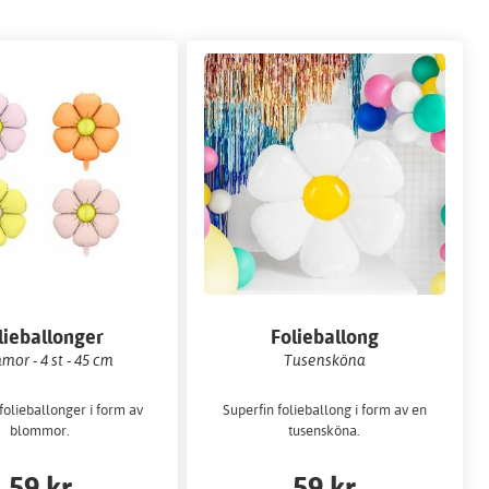
lieballonger
Folieballong
mor - 4 st - 45 cm
Tusensköna
folieballonger i form av
Superfin folieballong i form av en
blommor.
tusensköna.
59 kr
59 kr