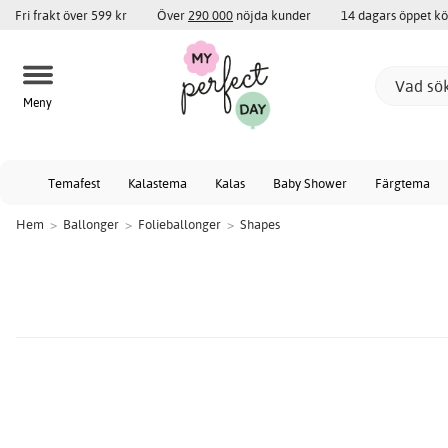
Fri frakt över 599 kr
Över
290 000
nöjda kunder
14 dagars öppet k
Meny
Temafest
Kalastema
Kalas
Baby Shower
Färgtema
Hem
>
Ballonger
>
Folieballonger
>
Shapes