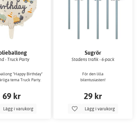
olieballong
Sugrör
d - Truck Party
Stadens trafik - 6-pack
ballong "Happy Birthday"
För den lilla
härliga tema Truck Party.
bilentusiasten!
69 kr
29 kr
Lägg i varukorg
Lägg i varukorg