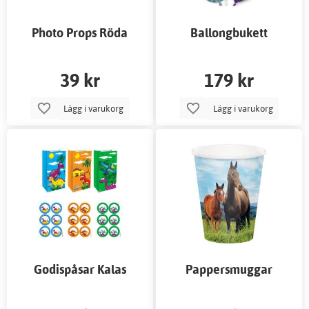
Photo Props Röda
Ballongbukett
Läppar
Sjöjungfrukalas
39 kr
179 kr
Lägg i varukorg
Lägg i varukorg
Godispåsar Kalas
Pappersmuggar
Dinosaurie 12-pack
Hästkalas