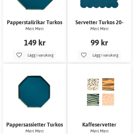
Papperstallrikar Turkos
Servetter Turkos 20-
med Guldkant 8-pack
pack
Meri Meri
Meri Meri
149 kr
99 kr
Lägg i varukorg
Lägg i varukorg
Pappersassietter Turkos
Kaffeservetter
med Guldkant 8-pack
Djurmönster 16-pack
Meri Meri
Meri Meri