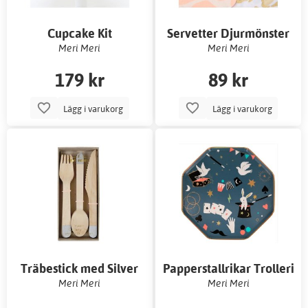
Cupcake Kit
Servetter Djurmönster
Superhjältar
16-pack
Meri Meri
Meri Meri
179 kr
89 kr
Lägg i varukorg
Lägg i varukorg
Träbestick med Silver
Papperstallrikar Trolleri
8-pack
Meri Meri
Meri Meri