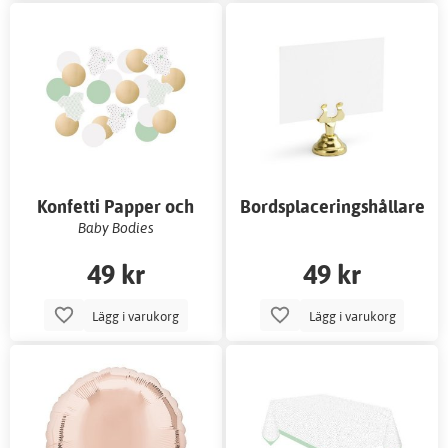
Konfetti Papper och
Bordsplaceringshållare
Folie
Guld
Baby Bodies
49 kr
49 kr
Lägg i varukorg
Lägg i varukorg