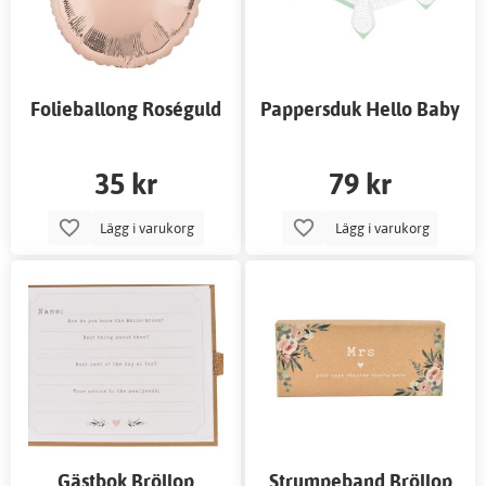
Folieballong Roséguld
Pappersduk Hello Baby
Rund 43 cm
35 kr
79 kr
Lägg i varukorg
Lägg i varukorg
Gästbok Bröllop
Strumpeband Bröllop