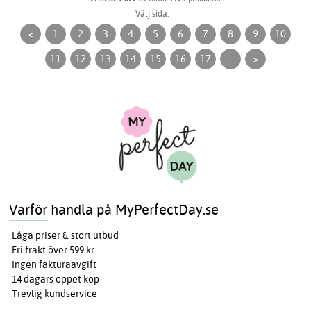
Välj sida:
<
1
2
3
4
5
6
7
8
9
10
11
12
13
14
15
16
17
...
>
Varför handla på MyPerfectDay.se
Låga priser & stort utbud
Fri frakt över 599 kr
Ingen fakturaavgift
14 dagars öppet köp
Trevlig kundservice