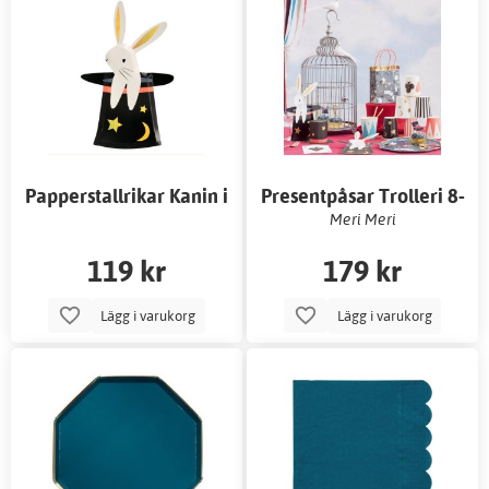
Papperstallrikar Kanin i
Presentpåsar Trolleri 8-
Hatt 8-pack -Meri Meri
pack
Meri Meri
119 kr
179 kr
Lägg i varukorg
Lägg i varukorg