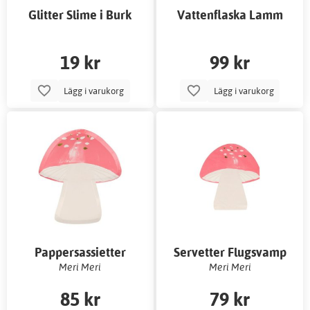
Glitter Slime i Burk
Vattenflaska Lamm
19 kr
99 kr
Lägg i varukorg
Lägg i varukorg
Pappersassietter
Servetter Flugsvamp
Flugsvamp
Meri Meri
Meri Meri
85 kr
79 kr