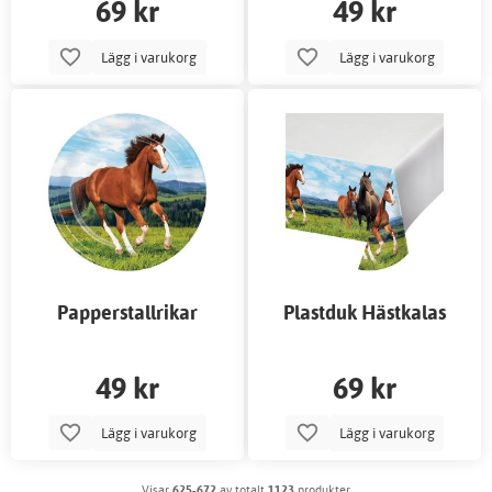
69 kr
49 kr
Lägg i varukorg
Lägg i varukorg
Papperstallrikar
Plastduk Hästkalas
Hästkalas
49 kr
69 kr
Lägg i varukorg
Lägg i varukorg
Visar
625-672
av totalt
1123
produkter