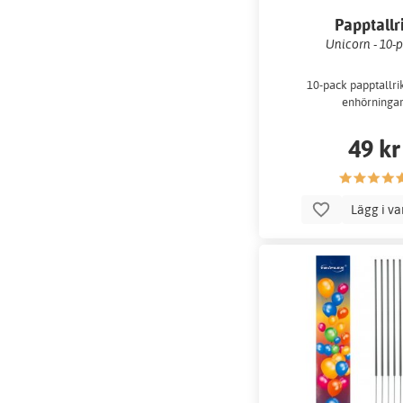
Papptallr
Unicorn - 10-
10-pack papptallr
enhörningar
49 kr
Lägg i v