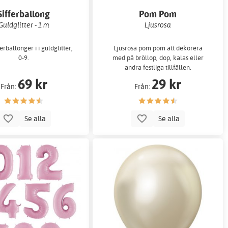
Sifferballong
Pom Pom
Guldglitter - 1 m
Ljusrosa
ferballonger i i guldglitter,
Ljusrosa pom pom att dekorera
0-9.
med på bröllop, dop, kalas eller
andra festliga tillfällen.
69 kr
29 kr
Från:
Från:
Se alla
Se alla