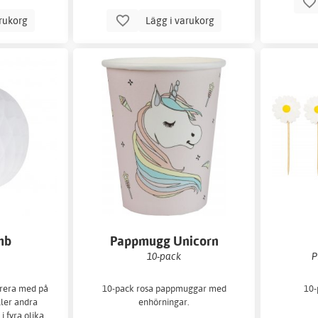
arukorg
Lägg i varukorg
mb
Pappmugg Unicorn
10-pack
P
orera med på
10-pack rosa pappmuggar med
10-
ller andra
enhörningar.
 i fyra olika