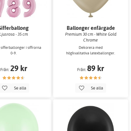
Sifferballong
Ballonger enfärgade
Ljusrosa - 35 cm
Premium 30 cm - White Gold
Chrome
sifferballonger i siffrorna
Dekorera med
0-9.
högkvalitativa latexballonger.
29 kr
89 kr
Från:
Från:
Se alla
Se alla