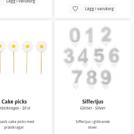
Lägg i varukorg
Lägg i varukorg
Cake picks
Sifferljus
rästkragar - 10 st
Glitter - Silver
pack cake picks med
Sifferljus i glittrande
prästkragar
silver.