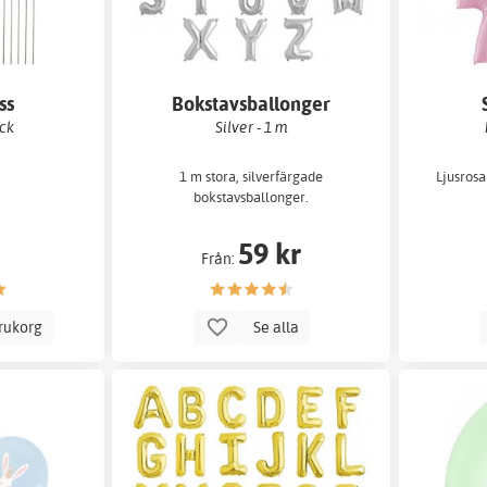
ss
Bokstavsballonger
ack
Silver - 1 m
1 m stora, silverfärgade
Ljusrosa 
!
bokstavsballonger.
59 kr
Från:
arukorg
Se alla