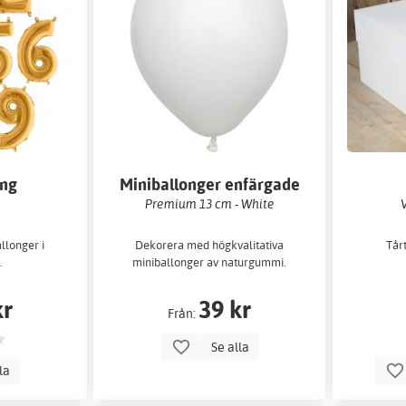
ong
Miniballonger enfärgade
Premium 13 cm - White
V
llonger i
Dekorera med högkvalitativa
Tårt
.
miniballonger av naturgummi.
kr
39 kr
Från:
Se alla
lla