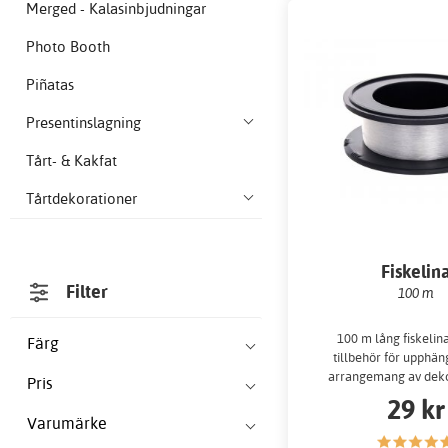
Merged - Kalasinbjudningar
Photo Booth
Piñatas
Presentinslagning
Tårt- & Kakfat
Tårtdekorationer
Fiskelin
Filter
100 m
100 m lång fiskelin
Färg
tillbehör för upphän
arrangemang av deko
Pris
29 kr
Varumärke