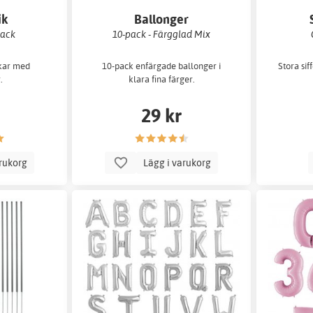
ik
Ballonger
pack
10-pack - Färgglad Mix
ikar med
10-pack enfärgade ballonger i
Stora sif
.
klara fina färger.
29 kr
arukorg
Lägg i varukorg