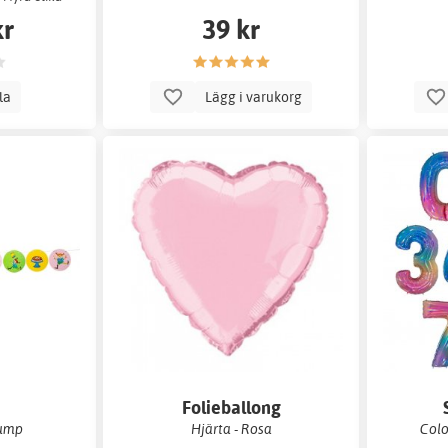
kr
39 kr
lla
Lägg i varukorg
Folieballong
rump
Hjärta - Rosa
Colo