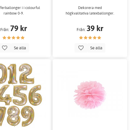
fferballonger i i colourful
Dekorera med
rainbow 0-9.
högkvalitativa latexballonger.
79 kr
39 kr
Från:
Från:
Se alla
Se alla