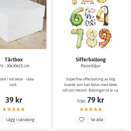
Tårtbox
Sifferballong
it - 30x30x15 cm
Pastelldjur
box i två delar - låda
Superfina sifferballong av hög
lock.
kvalité som kan fyllas med både
luft och helium. Ballongerna är ca.
…
39 kr
79 kr
Från:
Lägg i varukorg
Se alla