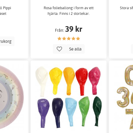
ll Pippi
Rosa folieballong i form av ett
Stora si
aset
hjärta. Finns i 2 storlekar.
39 kr
Från:
arukorg
Se alla