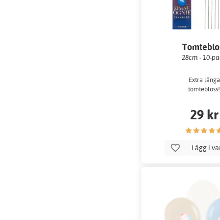
Tomteblo
28cm - 10-p
Extra långa
tomtebloss
29 kr
Lägg i v