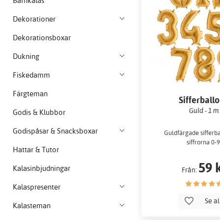
Barnkalas
Dekorationer
Dekorationsboxar
Dukning
Fiskedamm
Färgteman
Sifferball
Guld - 1 m
Godis & Klubbor
Godispåsar & Snacksboxar
Guldfärgade sifferba
siffrorna 0-9
Hattar & Tutor
59 
Kalasinbjudningar
Från:
Kalaspresenter
Se a
Kalasteman