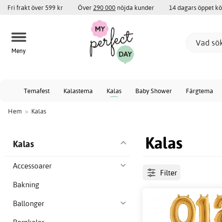
Fri frakt över 599 kr
Över
290 000
nöjda kunder
14 dagars öppet k
Meny
Temafest
Kalastema
Kalas
Baby Shower
Färgtema
Hem
>
Kalas
Kalas
Kalas
Accessoarer
Filter
Bakning
Ballonger