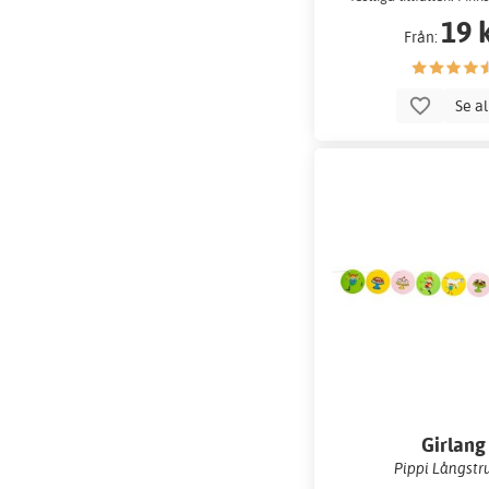
storlekar.
19 
Från:
Se a
Girlang
Pippi Långst