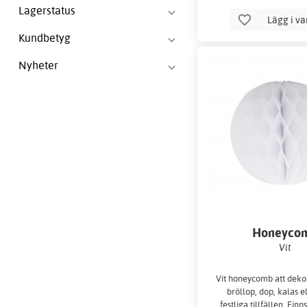
Lagerstatus
Lägg i v
Kundbetyg
Nyheter
Honeyco
Vit
Vit honeycomb att dek
bröllop, dop, kalas e
festliga tillfällen. Finns