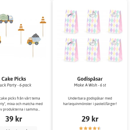
Cake Picks
Godispåsar
uck Party - 6-pack
Make A Wish - 6 st
cake picks från vårt tema
Underbara godispåsar med
rty", mixa och matcha med
harlequinmönster i pastellfärger!
av produkterna i samma…
39 kr
29 kr