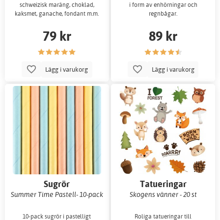
schweizisk maräng, choklad,
i form av enhörningar och
kaksmet, ganache, fondant m.m.
regnbågar.
79 kr
89 kr
Lägg i varukorg
Lägg i varukorg
Sugrör
Tatueringar
Summer Time Pastell- 10-pack
Skogens vänner - 20 st
10-pack sugrör i pastelligt
Roliga tatueringar till