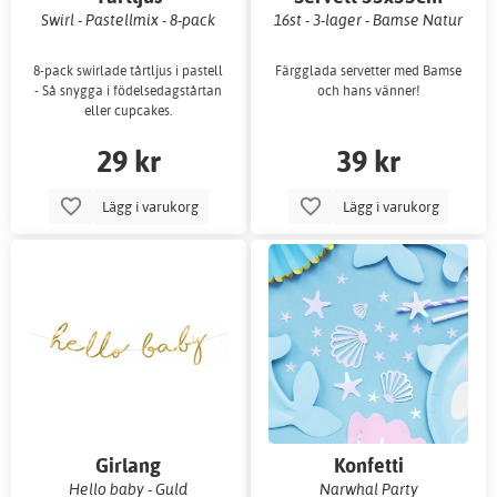
Swirl - Pastellmix - 8-pack
16st - 3-lager - Bamse Natur
8-pack swirlade tårtljus i pastell
Färgglada servetter med Bamse
- Så snygga i födelsedagstårtan
och hans vänner!
eller cupcakes.
29 kr
39 kr
Lägg i varukorg
Lägg i varukorg
Girlang
Konfetti
Hello baby - Guld
Narwhal Party