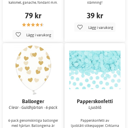
kaksmet, ganache, fondant m.m.
stämning!
79 kr
39 kr
Lägg i varukorg
Lägg i varukorg
Ballonger
Papperskonfetti
Clear - Guldhjärtan - 6-pack
Ljusblå
6-pack genomskinliga ballonger
Papperskonfetti av
med hjärtan. Ballongerna är
ljusblått silkespapper. Cirklarna