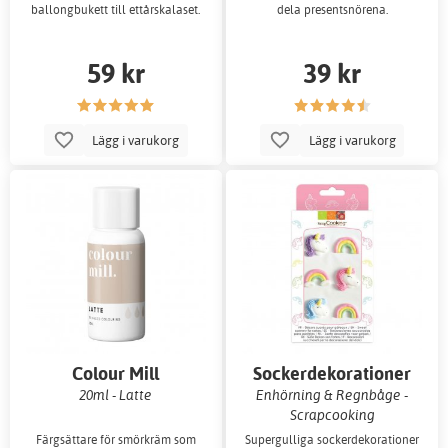
ballongbukett till ettårskalaset.
dela presentsnörena.
59 kr
39 kr
Lägg i varukorg
Lägg i varukorg
Colour Mill
Sockerdekorationer
20ml - Latte
Enhörning & Regnbåge -
Scrapcooking
Färgsättare för smörkräm som
Supergulliga sockerdekorationer