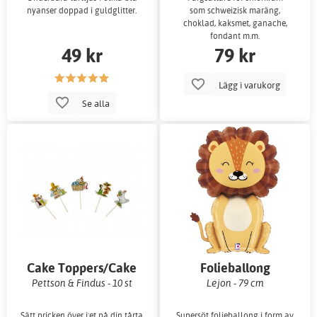
nyanser doppad i guldglitter.
som schweizisk maräng,
choklad, kaksmet, ganache,
fondant m.m.
49 kr
79 kr
Lägg i varukorg
Se alla
Cake Toppers/Cake
Folieballong
Picks
Pettson & Findus - 10 st
Lejon - 79 cm
Sätt pricken över i:et på din tårta
Supersöt folieballong i form av