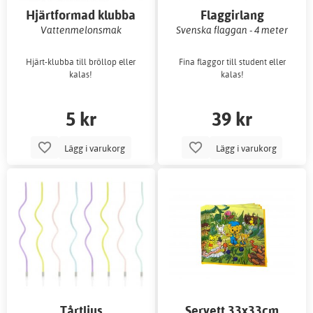
Hjärtformad klubba
Flaggirlang
Vattenmelonsmak
Svenska flaggan - 4 meter
Hjärt-klubba till bröllop eller
Fina flaggor till student eller
kalas!
kalas!
5 kr
39 kr
Lägg i varukorg
Lägg i varukorg
Tårtljus
Servett 33x33cm