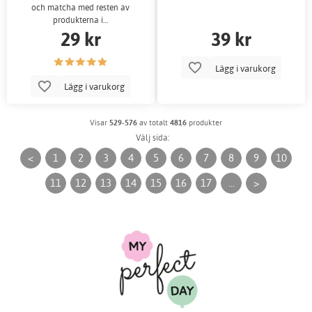
och matcha med resten av
produkterna i…
29 kr
39 kr
Lägg i varukorg
Lägg i varukorg
Visar
529-576
av totalt
4816
produkter
Välj sida:
<
1
2
3
4
5
6
7
8
9
10
11
12
13
14
15
16
17
...
>