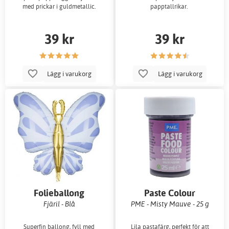
med prickar i guldmetallic.
papptallrikar.
39 kr
39 kr
Lägg i varukorg
Lägg i varukorg
Folieballong
Paste Colour
Fjäril - Blå
PME - Misty Mauve - 25 g
Superfin ballong, fyll med
Lila pastafärg, perfekt för att