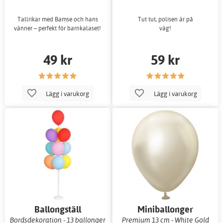
Tallrikar med Bamse och hans
Tut tut, polisen är på
vänner – perfekt för barnkalaset!
väg!
49 kr
59 kr
Lägg i varukorg
Lägg i varukorg
Ballongställ
Miniballonger
enfärgade
Bordsdekoration - 13 ballonger
Premium 13 cm - White Gold