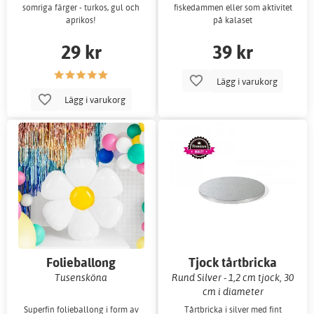
somriga färger - turkos, gul och
fiskedammen eller som aktivitet
aprikos!
på kalaset
29 kr
39 kr
Lägg i varukorg
Lägg i varukorg
Folieballong
Tjock tårtbricka
Tusensköna
Rund Silver - 1,2 cm tjock, 30
cm i diameter
Superfin folieballong i form av
Tårtbricka i silver med fint