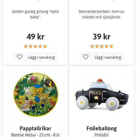
Jättefin guldig girlang "hello
Skimrande konfetti i form av
baby".
snäckor och sjöstjärnor.
49 kr
39 kr
Lägg i varukorg
Lägg i varukorg
Papptallrikar
Folieballong
Bamse Natur - 23 cm - 8 st
Polisbil