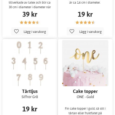
tillverkade av latex och blir ca
är ca 1,6 cm i diameter.
30 cm i diameter i diameter när
39 kr
19 kr
de ä
Lägg i varukorg
Lägg i varukorg
Tårtljus
Cake topper
Siffror Grå
ONE - Guld
19 kr
Fin cake topper i guld, så söt i
tårtan eller fruktfatet på