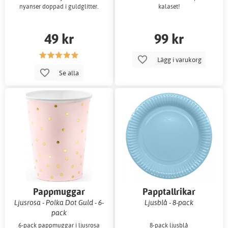
nyanser doppad i guldglitter.
kalaset!
49 kr
99 kr
Lägg i varukorg
Se alla
Pappmuggar
Papptallrikar
Ljusrosa - Polka Dot Guld - 6-
Ljusblå - 8-pack
pack
6-pack pappmuggar i ljusrosa
8-pack ljusblå