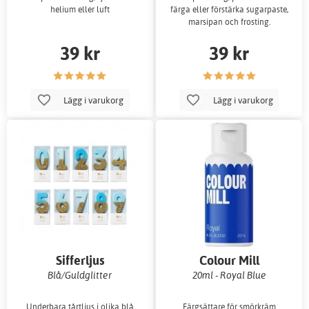
helium eller luft
färga eller förstärka sugarpaste,
marsipan och frosting.
39 kr
39 kr
Lägg i varukorg
Lägg i varukorg
Sifferljus
Colour Mill
Blå/Guldglitter
20ml - Royal Blue
Underbara tårtljus i olika blå
Färgsättare för smörkräm