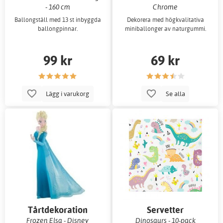
- 160 cm
Chrome
Ballongställ med 13 st inbyggda
Dekorera med högkvalitativa
ballongpinnar.
miniballonger av naturgummi.
99 kr
69 kr
Lägg i varukorg
Se alla
Tårtdekoration
Servetter
Frozen Elsa - Disney
Dinosaurs - 10-pack