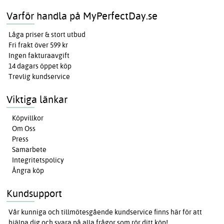
Varför handla på MyPerfectDay.se
Låga priser & stort utbud
Fri frakt över 599 kr
Ingen fakturaavgift
14 dagars öppet köp
Trevlig kundservice
Viktiga länkar
Köpvillkor
Om Oss
Press
Samarbete
Integritetspolicy
Ångra köp
Kundsupport
Vår kunniga och tillmötesgående kundservice finns här för att
hjälpa dig och svara på alla frågor som rör ditt köp!