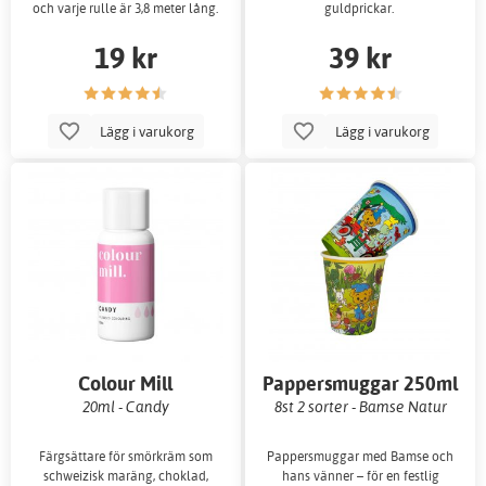
och varje rulle är 3,8 meter lång.
guldprickar.
19 kr
39 kr
Lägg i varukorg
Lägg i varukorg
Colour Mill
Pappersmuggar 250ml
20ml - Candy
8st 2 sorter - Bamse Natur
Färgsättare för smörkräm som
Pappersmuggar med Bamse och
schweizisk maräng, choklad,
hans vänner – för en festlig