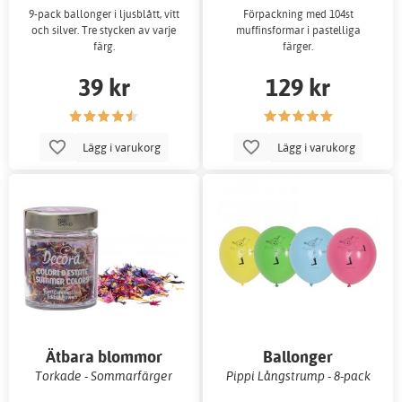
9-pack ballonger i ljusblått, vitt
Förpackning med 104st
och silver. Tre stycken av varje
muffinsformar i pastelliga
färg.
färger.
39 kr
129 kr
Lägg i varukorg
Lägg i varukorg
Ätbara blommor
Ballonger
Torkade - Sommarfärger
Pippi Långstrump - 8-pack