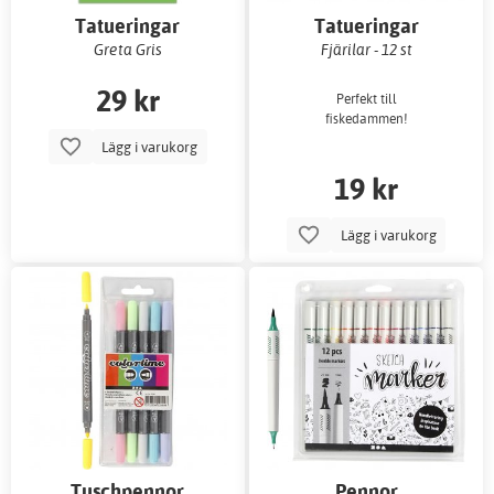
Tatueringar
Tatueringar
Greta Gris
Fjärilar - 12 st
29 kr
Perfekt till
fiskedammen!
Lägg i varukorg
19 kr
Lägg i varukorg
Tuschpennor
Pennor