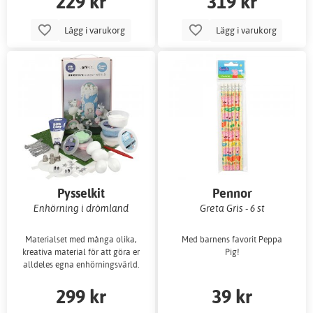
229 kr
319 kr
Lägg i varukorg
Lägg i varukorg
Pysselkit
Pennor
Enhörning i drömland
Greta Gris - 6 st
Materialset med många olika,
Med barnens favorit Peppa
kreativa material för att göra er
Pig!
alldeles egna enhörningsvärld.
299 kr
39 kr