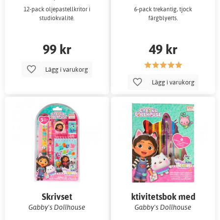
12-pack oljepastellkritor i
6-pack trekantig, tjock
studiokvalité.
färgblyerts.
99 kr
49 kr
Lägg i varukorg
Lägg i varukorg
Skrivset
ktivitetsbok med
gelepennor
Gabby's Dollhouse
Gabby's Dollhouse