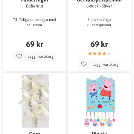
Ballerina
6-pack - Silver
Tillfälliga tatueringar med
6-pack silvriga
ballerinor.
kulspetspennor.
69 kr
69 kr
Lägg i varukorg
Lägg i varukorg
Gem
Pinata