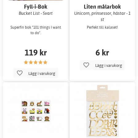
Fyll-i-Bok
Liten målarbok
Bucket List - Svart
Unicorn, prinsessor, hästar - 1
st
Superfin bok "101 things I want
Perfekt till kalaset!
to do".
119 kr
6 kr
Lägg i varukorg
Lägg i varukorg