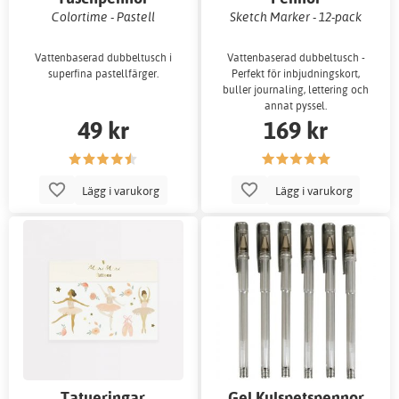
Colortime - Pastell
Sketch Marker - 12-pack
Vattenbaserad dubbeltusch i
Vattenbaserad dubbeltusch -
superfina pastellfärger.
Perfekt för inbjudningskort,
buller journaling, lettering och
annat pyssel.
49 kr
169 kr
Lägg i varukorg
Lägg i varukorg
Tatueringar
Gel Kulspetspennor