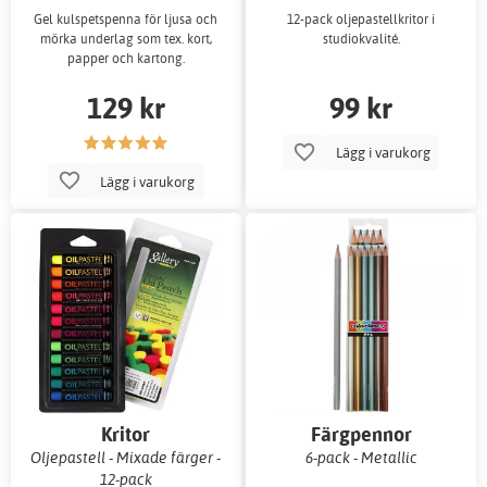
Gel kulspetspenna för ljusa och
12-pack oljepastellkritor i
mörka underlag som tex. kort,
studiokvalité.
papper och kartong.
129 kr
99 kr
Lägg i varukorg
Lägg i varukorg
Kritor
Färgpennor
Oljepastell - Mixade färger -
6-pack - Metallic
12-pack