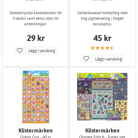
Dubbeltryckta kalendersidor för
Vattenbaserad hobbyfärg med
5 veckor samt extra sidor till
hög pigmentering i färgen
anteckningar.
eucalyptus.
29 kr
45 kr
Lägg i varukorg
Lägg i varukorg
Klistermärken
Klistermärken
Greta Gris - 60 st
Disney Stitch - Super set