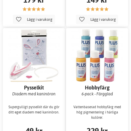
Lägg i varukorg
Lägg i varukorg
Pysselkit
Hobbyfärg
Diadem med kaninöron
6-pack - Färgglad
Supergulligt pysselkit där du gör
Vattenbaserad hobbyfärg med
ditt eget diadem med kaninöron.
hög pigmentering i härliga
kulörer.
49 kr
229 kr