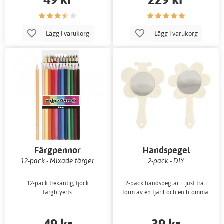
Lägg i varukorg
Lägg i varukorg
Färgpennor
Handspegel
12-pack - Mixade färger
2-pack - DIY
12-pack trekantig, tjock
2-pack handspeglar i ljust trä i
färgblyerts.
form av en fjäril och en blomma.
49 kr
39 kr