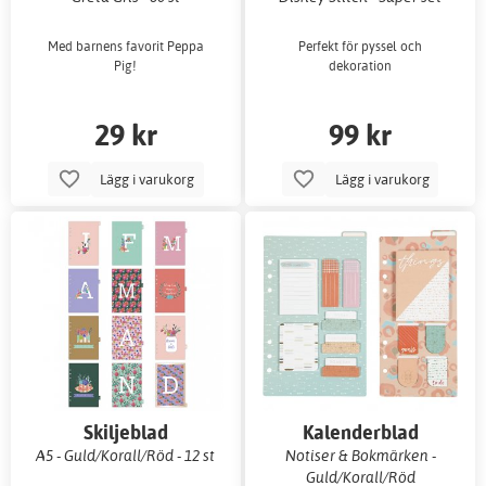
Med barnens favorit Peppa
Perfekt för pyssel och
Pig!
dekoration
29 kr
99 kr
Lägg i varukorg
Lägg i varukorg
Skiljeblad
Kalenderblad
A5 - Guld/Korall/Röd - 12 st
Notiser & Bokmärken -
Guld/Korall/Röd