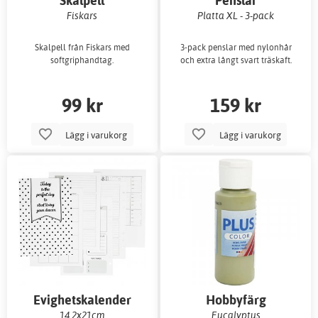
Skalpell
Penslar
Fiskars
Platta XL - 3-pack
Skalpell från Fiskars med
3-pack penslar med nylonhår
softgriphandtag.
och extra långt svart träskaft.
99 kr
159 kr
Lägg i varukorg
Lägg i varukorg
Evighetskalender
Hobbyfärg
14,2x21cm
Eucalyptus