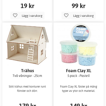
19 kr
99 kr
Lägg i varukorg
Lägg i varukorg
Trähus
Foam Clay XL
Två våningar - 25cm
5-pack - Pastell
Sött trähus med konturer runt
Foam Clay XL fäster på mång
fönster och dörr.
typer av ytor och material.
179 kr
149 kr