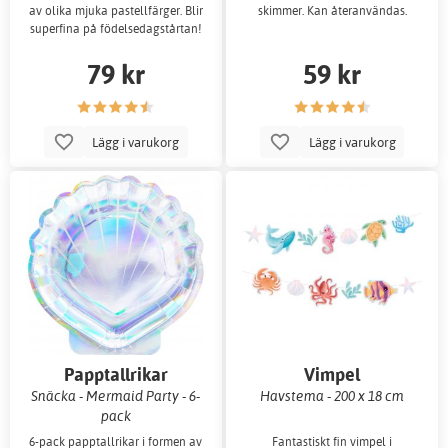
av olika mjuka pastellfärger. Blir
skimmer. Kan återanvändas.
superfina på födelsedagstårtan!
79 kr
59 kr
Lägg i varukorg
Lägg i varukorg
Papptallrikar
Vimpel
Snäcka - Mermaid Party - 6-
Havstema - 200 x 18 cm
pack
6-pack papptallrikar i formen av
Fantastiskt fin vimpel i