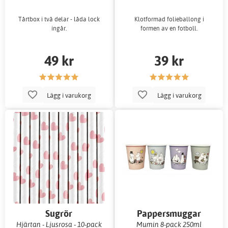
Tårtbox i två delar - låda lock
Klotformad folieballong i
ingår.
formen av en fotboll.
49 kr
39 kr
Lägg i varukorg
Lägg i varukorg
Sugrör
Pappersmuggar
Hjärtan - Ljusrosa - 10-pack
Mumin 8-pack 250ml