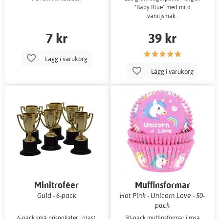
"Baby Blue" med mild
vaniljsmak.
7 kr
39 kr
Lägg i varukorg
Lägg i varukorg
Minitroféer
Muffinsformar
Guld - 6-pack
Hot Pink - Unicorn Love - 50-
pack
6-pack små prispokaler i plast.
50-pack muffinsformar i rosa