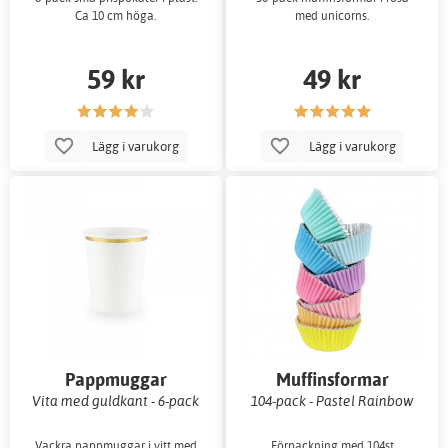
Ca 10 cm höga.
med unicorns.
59 kr
49 kr
Lägg i varukorg
Lägg i varukorg
Pappmuggar
Muffinsformar
Vita med guldkant - 6-pack
104-pack - Pastel Rainbow
Vackra pappmuggar i vitt med
Förpackning med 104st