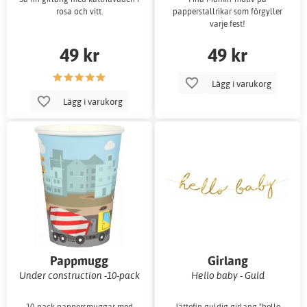
rosa och vitt.
papperstallrikar som förgyller
varje fest!
49 kr
49 kr
Lägg i varukorg
Lägg i varukorg
Pappmugg
Girlang
Under construction -10-pack
Hello baby - Guld
10-pack pappersmuggar med
Jättefin guldig girlang "hello