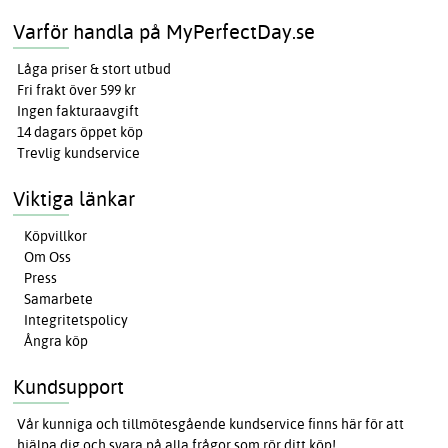
Varför handla på MyPerfectDay.se
Låga priser & stort utbud
Fri frakt över 599 kr
Ingen fakturaavgift
14 dagars öppet köp
Trevlig kundservice
Viktiga länkar
Köpvillkor
Om Oss
Press
Samarbete
Integritetspolicy
Ångra köp
Kundsupport
Vår kunniga och tillmötesgående kundservice finns här för att
hjälpa dig och svara på alla frågor som rör ditt köp!