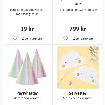
- 400 st
Perfekt för babyshower och
Fina formar i prisvärt storpack!
födelsedagskalas
39 kr
799 kr
Lägg i varukorg
Lägg i varukorg
Partyhattar
Servetter
Skimrande - 6-pack
Moln - Guld - 20-pack