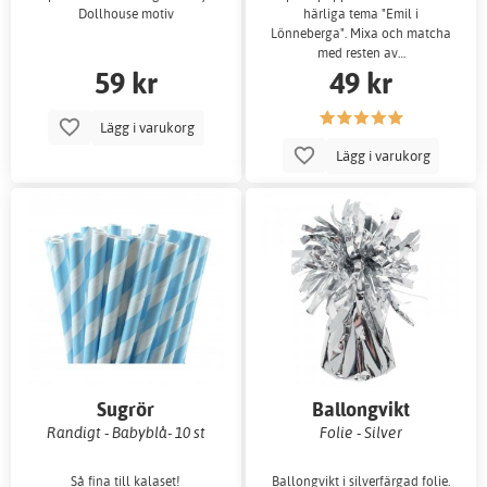
Dollhouse motiv
härliga tema "Emil i
Lönneberga". Mixa och matcha
med resten av…
59 kr
49 kr
Lägg i varukorg
Lägg i varukorg
Sugrör
Ballongvikt
Randigt - Babyblå- 10 st
Folie - Silver
Så fina till kalaset!
Ballongvikt i silverfärgad folie.