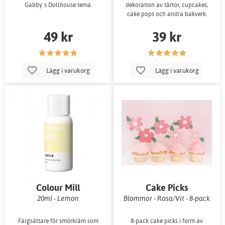
Gabby´s Dollhouse tema.
dekoration av tårtor, cupcakes,
cake pops och andra bakverk.
49 kr
39 kr
Lägg i varukorg
Lägg i varukorg
Colour Mill
Cake Picks
20ml - Lemon
Blommor - Rosa/Vit - 8-pack
Färgsättare för smörkräm som
8-pack cake picks i form av