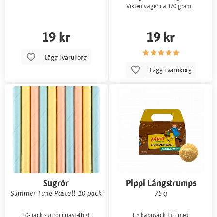
Vikten väger ca 170 gram.
19 kr
19 kr
Lägg i varukorg
Lägg i varukorg
Sugrör
Pippi Långstrumps
kappssäck- Guldpengar i
Summer Time Pastell- 10-pack
75 g
choklad
10-pack sugrör i pastelligt
En kappsäck full med