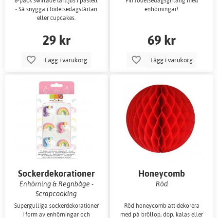
8-pack swirlade tårtljus i pastell
Fin födelsedagsgirlang med
- Så snygga i födelsedagstårtan
enhörningar!
eller cupcakes.
29 kr
69 kr
Lägg i varukorg
Lägg i varukorg
Sockerdekorationer
Honeycomb
Enhörning & Regnbåge -
Röd
Scrapcooking
Supergulliga sockerdekorationer
Röd honeycomb att dekorera
i form av enhörningar och
med på bröllop, dop, kalas eller