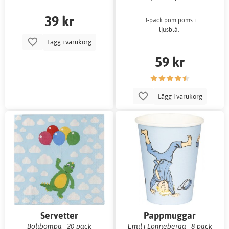
39 kr
3-pack pom poms i
ljusblå.
Lägg i varukorg
59 kr
Lägg i varukorg
Servetter
Pappmuggar
Bolibompa - 20-pack
Emil i Lönneberga - 8-pack