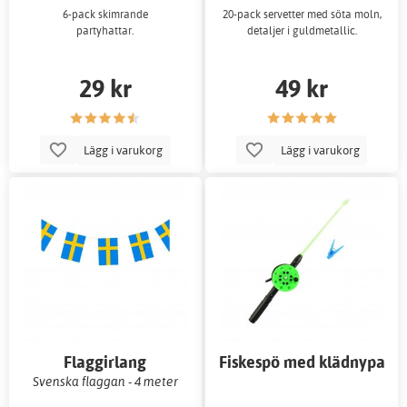
6-pack skimrande
20-pack servetter med söta moln,
partyhattar.
detaljer i guldmetallic.
29 kr
49 kr
Lägg i varukorg
Lägg i varukorg
Flaggirlang
Fiskespö med klädnypa
till fiskdamm
Svenska flaggan - 4 meter