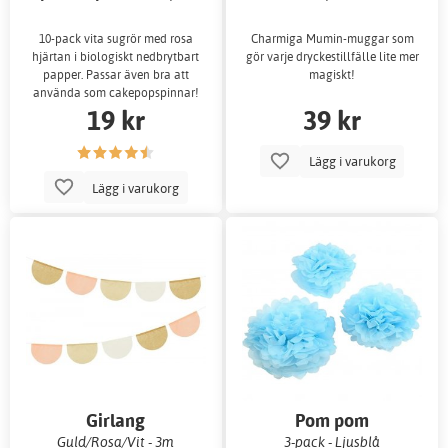
10-pack vita sugrör med rosa
Charmiga Mumin-muggar som
hjärtan i biologiskt nedbrytbart
gör varje dryckestillfälle lite mer
papper. Passar även bra att
magiskt!
använda som cakepopspinnar!
19 kr
39 kr
Lägg i varukorg
Lägg i varukorg
Girlang
Pom pom
Guld/Rosa/Vit - 3m
3-pack - Ljusblå