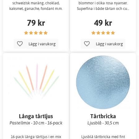
schweizisk maräng, choklad,
blommor i olika rosa nyanser.
kaksmet, ganache, fondant m.m.
Superfina i både tårtan och cu...
79 kr
49 kr
Lägg i varukorg
Lägg i varukorg
Långa tårtljus
Tårtbricka
Pastellmix - 10 cm - 16-pack
Ljusblå - 30,5 cm
16-pack långa tårtljus i en mix
Ljusblå tårtbricka med fint