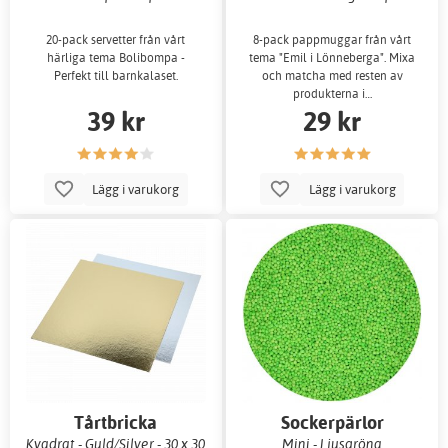
20-pack servetter från vårt
8-pack pappmuggar från vårt
härliga tema Bolibompa -
tema "Emil i Lönneberga". Mixa
Perfekt till barnkalaset.
och matcha med resten av
produkterna i…
39 kr
29 kr
Lägg i varukorg
Lägg i varukorg
Tårtbricka
Sockerpärlor
Kvadrat - Guld/Silver - 30 x 30
Mini - Ljusgröna