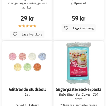
somriga färger - turkos, gul och
gullpengar!
aprikos!
29 kr
59 kr
Lägg i varukorg
Lägg i varukorg
Glittrande studsboll
Sugarpaste/Sockerpasta
1 st
Baby Blue - FunCakes - 250
gram
Perfekt till kalaset!
250 gram sugarpaste i färgen