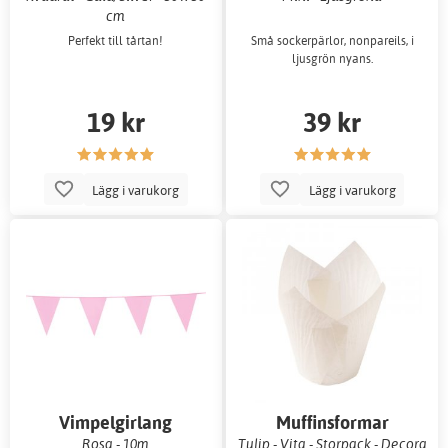
cm
Perfekt till tårtan!
Små sockerpärlor, nonpareils, i
ljusgrön nyans.
19 kr
39 kr
Lägg i varukorg
Lägg i varukorg
Vimpelgirlang
Muffinsformar
Rosa - 10m
Tulip - Vita - Storpack - Decora