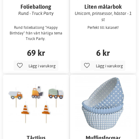
Folieballong
Liten målarbok
Rund - Truck Party
Unicorn, prinsessor, hästar - 1
st
Rund folieballong "Happy
Perfekt till kalaset!
Birthday" från vårt härliga tema
Truck Party.
69 kr
6 kr
Lägg i varukorg
Lägg i varukorg
Tårtljus
Muffinsformar