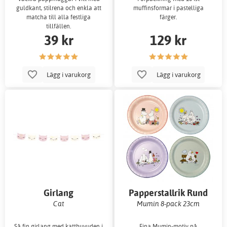
guldkant, stilrena och enkla att
muffinsformar i pastelliga
matcha till alla festliga
färger.
tillfällen.
39 kr
129 kr
Lägg i varukorg
Lägg i varukorg
Girlang
Papperstallrik Rund
Cat
Mumin 8-pack 23cm
Så fin girlang med katthuvuden i
Fina Mumin-motiv på