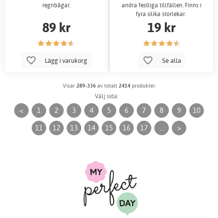
regnbågar.
andra festliga tillfällen. Finns i
fyra olika storlekar.
89 kr
19 kr
Lägg i varukorg
Se alla
Visar
289-336
av totalt
2414
produkter
Välj sida:
<
1
2
3
4
5
6
7
8
9
10
11
12
13
14
15
16
17
...
>