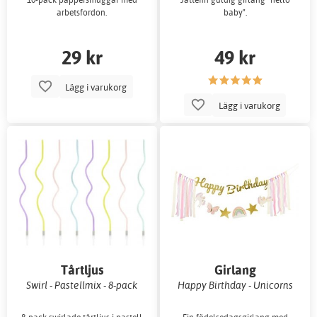
arbetsfordon.
baby".
29 kr
49 kr
Lägg i varukorg
Lägg i varukorg
Tårtljus
Girlang
Swirl - Pastellmix - 8-pack
Happy Birthday - Unicorns