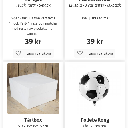
Truck Party - 5-pack
Ljusblå - 3 varianter - 60-pack
5-pack tårtljus från vårt tema
Fina ljusblå formar
"Truck Party", mixa och matcha
med resten av produkterna i
samma…
39 kr
39 kr
Lägg i varukorg
Lägg i varukorg
Tårtbox
Folieballong
Vit - 35x35x15 cm
Klot - Football