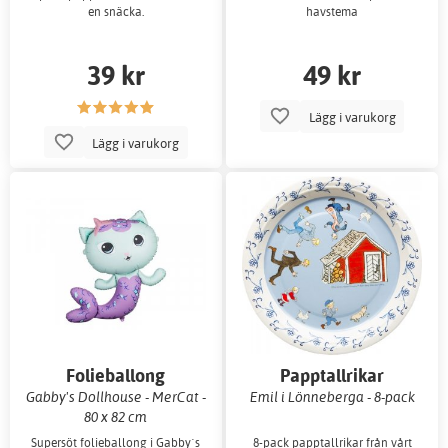
en snäcka.
havstema
39 kr
49 kr
Lägg i varukorg
Lägg i varukorg
Folieballong
Papptallrikar
Gabby's Dollhouse - MerCat -
Emil i Lönneberga - 8-pack
80 x 82 cm
Supersöt folieballong i Gabby´s
8-pack papptallrikar från vårt