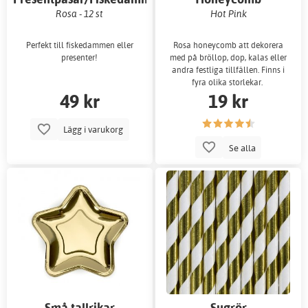
Rosa - 12 st
Hot Pink
Perfekt till fiskedammen eller
Rosa honeycomb att dekorera
presenter!
med på bröllop, dop, kalas eller
andra festliga tillfällen. Finns i
fyra olika storlekar.
49 kr
19 kr
Lägg i varukorg
Se alla
Små tallrikar
Sugrör