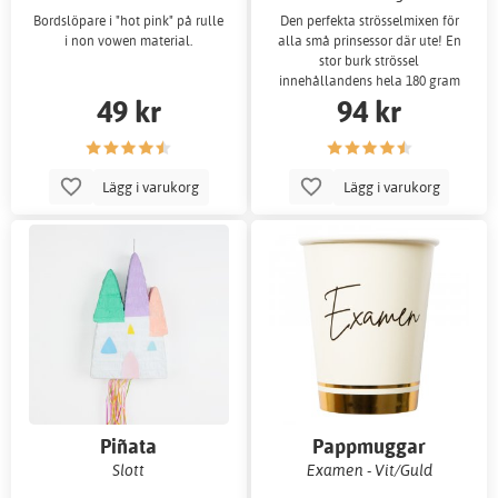
Bordslöpare i "hot pink" på rulle
Den perfekta strösselmixen för
i non vowen material.
alla små prinsessor där ute! En
stor burk strössel
innehållandens hela 180 gram
49 kr
94 kr
strösselmix med p
Lägg i varukorg
Lägg i varukorg
Piñata
Pappmuggar
Slott
Examen - Vit/Guld