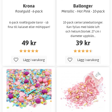
Krona
Ballonger
Roséguld - 6-pack
Metallic - Hot Pink - 10-pack
6-pack roséfärgade tiaror - så
10-pack cerise latexballonger.
fina till kalaset eller möhippan!
Kan fyllas med både luft
och helium.Storlek: 27 cm i
diameter uppblås...
49 kr
39 kr
Lägg i varukorg
Lägg i varukorg