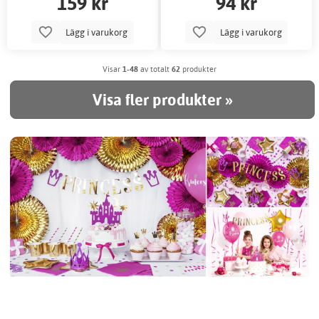
159 kr
94 kr
Lägg i varukorg
Lägg i varukorg
Visar
1-48
av totalt
62
produkter
Visa fler produkter »