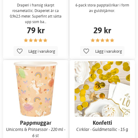
Draperi i fransig skarpt
6-pack stora papptallrikar i form
rosametallic. Draperiet är ca
av guldstjärnor.
0,9x2,5 meter. Superfint att sätta
upp som ba...
79 kr
29 kr
Lägg i varukorg
Lägg i varukorg
Pappmuggar
Konfetti
Unicorns & Prinsessor - 220 ml -
Cirklar - Guldmetallic - 15 g
6 st