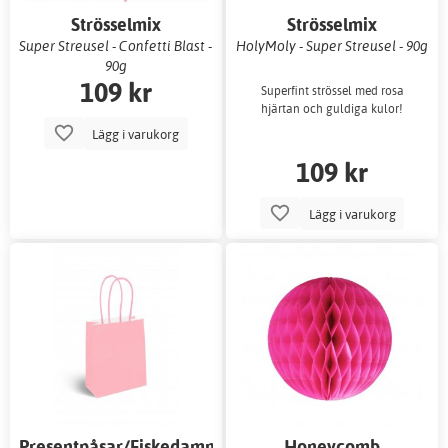
Strösselmix
Strösselmix
Super Streusel - Confetti Blast -
HolyMoly - Super Streusel - 90g
90g
109 kr
Superfint strössel med rosa
hjärtan och guldiga kulor!
Lägg i varukorg
109 kr
Lägg i varukorg
Presentpåsar/Fiskedammspåsar
Honeycomb