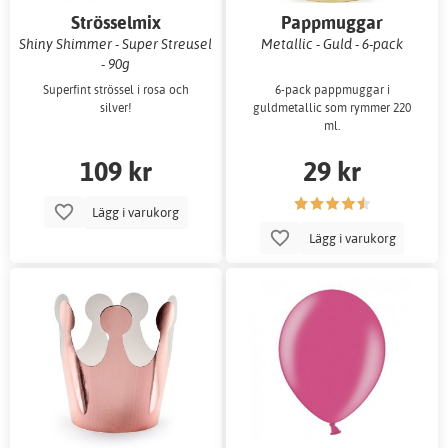
Strösselmix
Pappmuggar
Shiny Shimmer - Super Streusel
Metallic - Guld - 6-pack
- 90g
Superfint strössel i rosa och
6-pack pappmuggar i
silver!
guldmetallic som rymmer 220
ml.
109 kr
29 kr
Lägg i varukorg
Lägg i varukorg