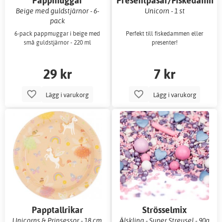
Pappmuggar
Presentpåsar/Fiskedamms
Beige med guldstjärnor - 6-
Unicorn - 1 st
pack
6-pack pappmuggar i beige med
Perfekt till fiskedammen eller
små guldstjärnor - 220 ml
presenter!
29 kr
7 kr
Lägg i varukorg
Lägg i varukorg
Papptallrikar
Strösselmix
Unicorns & Prinsessor - 18 cm
Älskling - Super Streusel - 90g