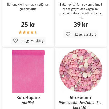
Ballongvikt i form av en stjärna i
Ballongvikt i form av en stjärna i
guldmetallic.
space grey.Vikten vägen 168
gram och klarar av att tynga ner
44…
25 kr
39 kr
Lägg i varukorg
Lägg i varukorg
Bordslöpare
Strösselmix
Hot Pink
Prinsessmix - FunCakes - Stor
burk 180 g