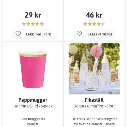
29 kr
46 kr
Lägg i varukorg
Lägg i varukorg
Pappmuggar
Fikaställ
Hot Pink/Guld - 6-pack
Donuts & muffins - Slott
Fina muggar till
Helt magiskt fint serveringsfat
kalaset
för fikat på kalaset. Servera