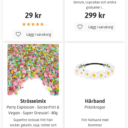
donuts, cupcakes och andra
godsaker i…
29 kr
299 kr
Lägg i varukorg
Lägg i varukorg
Strösselmix
Hårband
Party Explosion - Sockerfritt &
Prästkragar
Vegan - Super Streusel - 80g
Superfint strössel fritt från
Fint hårband med
socker, gelatin, soja, nötter och
blommor