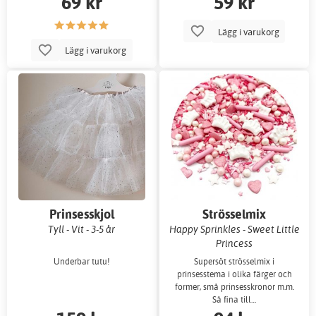
69 kr
59 kr
Lägg i varukorg
Lägg i varukorg
Prinsesskjol
Strösselmix
Tyll - Vit - 3-5 år
Happy Sprinkles - Sweet Little
Princess
Underbar tutu!
Supersöt strösselmix i
prinsesstema i olika färger och
former, små prinsesskronor m.m.
Så fina till…