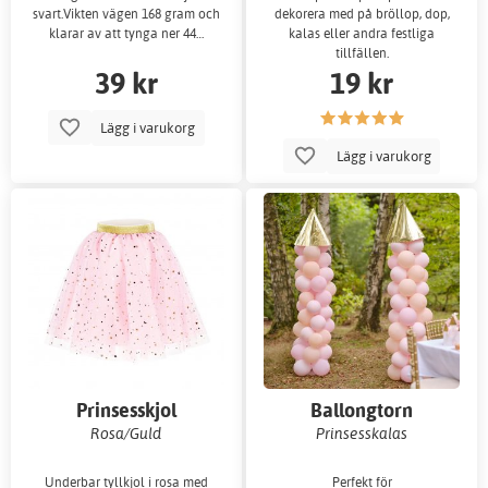
svart.Vikten vägen 168 gram och
dekorera med på bröllop, dop,
klarar av att tynga ner 44…
kalas eller andra festliga
tillfällen.
39 kr
19 kr
Lägg i varukorg
Lägg i varukorg
Prinsesskjol
Ballongtorn
Rosa/Guld
Prinsesskalas
Underbar tyllkjol i rosa med
Perfekt för