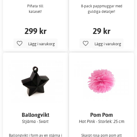
Piñata till
8-pack pappmuggar med
kalaset!
guldiga detaljer!
299 kr
29 kr
Lägg i varukorg
Lägg i varukorg
Ballongvikt
Pom Pom
Stjärna - Svart
Hot Pink - Storlek: 25 cm
Ballongvikt i form av en stjärna i
Skarpt rosa pom pom att