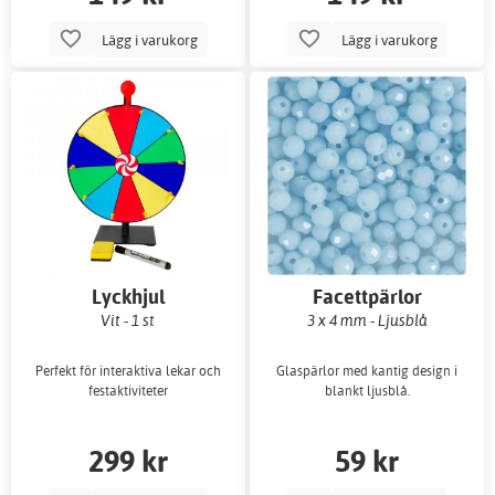
Lägg i varukorg
Lägg i varukorg
Lyckhjul
Facettpärlor
Vit - 1 st
3 x 4 mm - Ljusblå
Perfekt för interaktiva lekar och
Glaspärlor med kantig design i
festaktiviteter
blankt ljusblå.
299 kr
59 kr