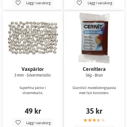
Lägg i varukorg
Lägg i varukorg
Vaxpärlor
Cernitlera
3 mm - Silvermetallic
56g - Brun
Superfina pärlor i
Glansfull modelleringspasta
silvermetallic.
med fast konsistens.
49 kr
35 kr
Lägg i varukorg