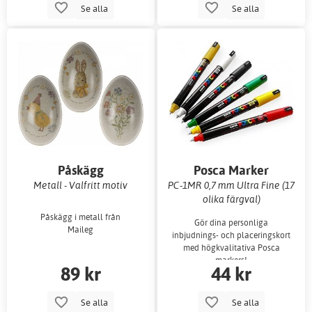
Se alla
Se alla
Påskägg
Posca Marker
Metall - Valfritt motiv
PC-1MR 0,7 mm Ultra Fine (17
olika färgval)
Påskägg i metall från
Gör dina personliga
Maileg
inbjudnings- och placeringskort
med högkvalitativa Posca
markers!
89 kr
44 kr
Se alla
Se alla