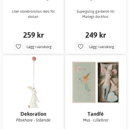
Liten storebrorsmus redo för
Supergullig garderob till
skolan.
Mailegs dockhus.
259 kr
249 kr
Lägg i varukorg
Lägg i varukorg
Dekoration
Tandfé
Påskhare - Stående
Mus - Lillebror