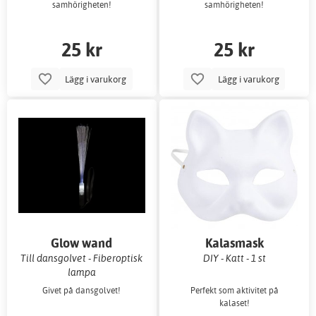
samhörigheten!
samhörigheten!
25 kr
25 kr
Lägg i varukorg
Lägg i varukorg
Glow wand
Kalasmask
Till dansgolvet - Fiberoptisk
DIY - Katt - 1 st
lampa
Givet på dansgolvet!
Perfekt som aktivitet på
kalaset!