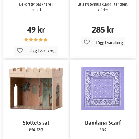
Dekorativ påskhare i
Lillasystermus klädd i tandféns
metall
kläder.
49 kr
285 kr
Lägg i varukorg
Lägg i varukorg
Slottets sal
Bandana Scarf
Maileg
Lila