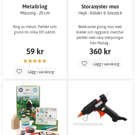
Metallring
Storasyster mus
Mässing - 20 cm
Hajk - Kläder & Sovsäck
Ring av metall. Perfekt som
Bedårande gullig mus med
grund till olika DIY-påhitt.
kläder och ryggsäck, matchar
perfekt med våra trehjulingar
från Maileg…
59 kr
360 kr
Lägg i varukorg
Lägg i varukorg