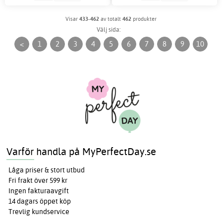
Visar
433-462
av totalt
462
produkter
Välj sida:
<
1
2
3
4
5
6
7
8
9
10
Varför handla på MyPerfectDay.se
Låga priser & stort utbud
Fri frakt över 599 kr
Ingen fakturaavgift
14 dagars öppet köp
Trevlig kundservice