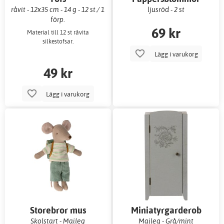
råvit - 12x35 cm - 14 g - 12 st./ 1
ljusröd - 2 st
förp.
69 kr
Material till 12 st råvita
silkestofsar.
Lägg i varukorg
49 kr
Lägg i varukorg
Storebror mus
Miniatyrgarderob
Skolstart - Maileg
Maileg - Grå/mint