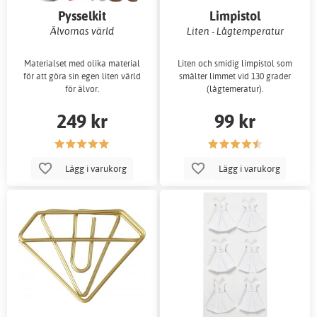
Pysselkit
Limpistol
Älvornas värld
Liten - Lågtemperatur
Materialset med olika material
Liten och smidig limpistol som
för att göra sin egen liten värld
smälter limmet vid 130 grader
för älvor.
(lågtemeratur).
249 kr
99 kr
Lägg i varukorg
Lägg i varukorg