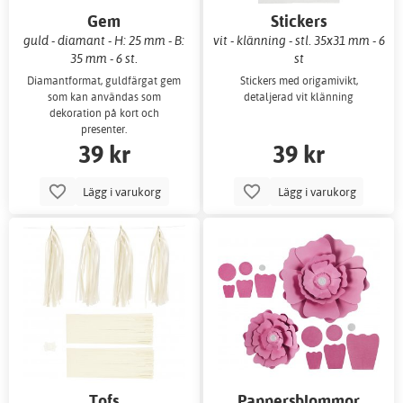
Gem
Stickers
guld - diamant - H: 25 mm - B:
vit - klänning - stl. 35x31 mm - 6
35 mm - 6 st.
st
Diamantformat, guldfärgat gem
Stickers med origamivikt,
som kan användas som
detaljerad vit klänning
dekoration på kort och
presenter.
39 kr
39 kr
Lägg i varukorg
Lägg i varukorg
Tofs
Pappersblommor