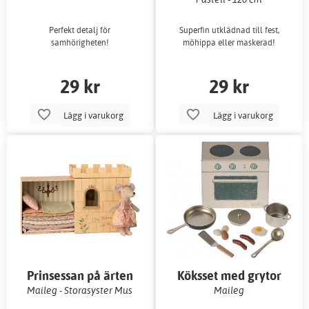
Perfekt detalj för
Superfin utklädnad till fest,
samhörigheten!
möhippa eller maskerad!
29 kr
29 kr
Lägg i varukorg
Lägg i varukorg
Prinsessan på ärten
Köksset med grytor
Maileg - Storasyster Mus
Maileg