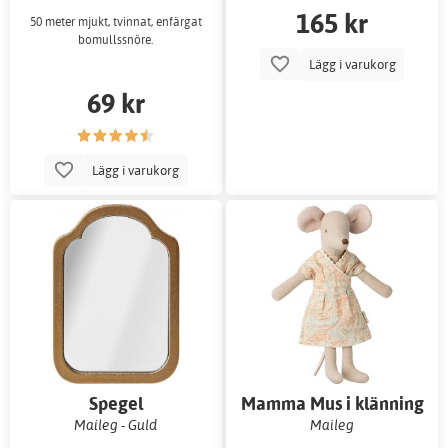
165 kr
50 meter mjukt, tvinnat, enfärgat
bomullssnöre.
Lägg i varukorg
69 kr
Lägg i varukorg
Spegel
Mamma Mus i klänning
Maileg - Guld
Maileg