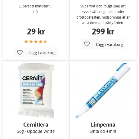
Supersött ministaffli i
Superfint och roligt spel att
trä.
sysselsätta sig med under
bröllopsfesten, midsommar eller
alla timmar i trädgården.
29 kr
299 kr
Lägg i varukorg
Lägg i varukorg
Cernitlera
Limpenna
56g - Opaque White
Smal ca 4 mm