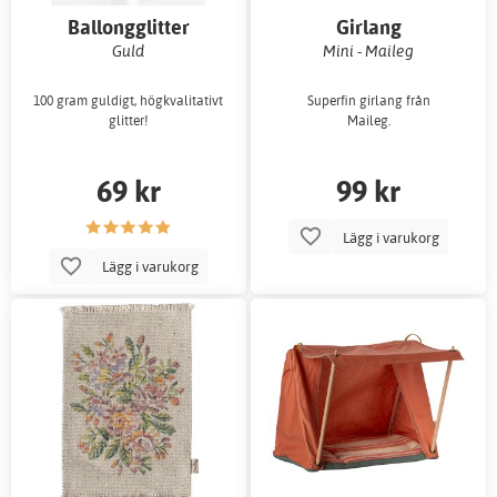
Ballongglitter
Girlang
Guld
Mini - Maileg
100 gram guldigt, högkvalitativt
Superfin girlang från
glitter!
Maileg.
69 kr
99 kr
Lägg i varukorg
Lägg i varukorg