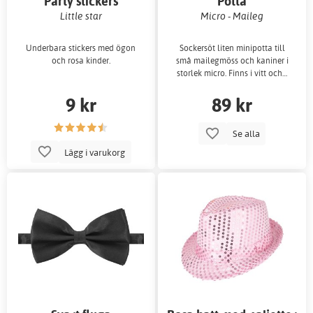
Party stickers
Potta
Little star
Micro - Maileg
Underbara stickers med ögon
Sockersöt liten minipotta till
och rosa kinder.
små mailegmöss och kaniner i
storlek micro. Finns i vitt och…
9 kr
89 kr
Se alla
Lägg i varukorg