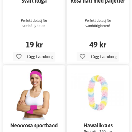
Svart fluga
Rosa hatt med paljetter
Perfekt detalj för
Perfekt detalj för
samhörigheten!
samhörigheten!
19 kr
49 kr
Lägg i varukorg
Lägg i varukorg
Neonrosa sportband
Hawaiikrans
Pastell - 120 cm