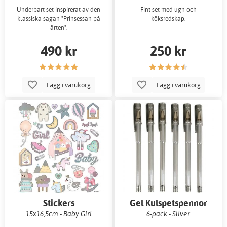
Underbart set inspirerat av den
Fint set med ugn och
klassiska sagan "Prinsessan på
köksredskap.
ärten".
490 kr
250 kr
Lägg i varukorg
Lägg i varukorg
Stickers
Gel Kulspetspennor
15x16,5cm - Baby Girl
6-pack - Silver