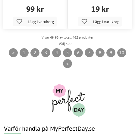
99 kr
19 kr
Lägg i varukorg
Lägg i varukorg
Visar
49-96
av totalt
462
produkter
Välj sida:
<
1
2
3
4
5
6
7
8
9
10
>
Varför handla på MyPerfectDay.se