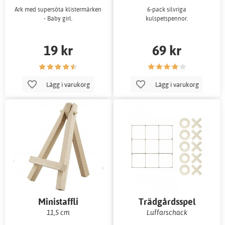
Ark med supersöta klistermärken
6-pack silvriga
- Baby girl.
kulspetspennor.
19 kr
69 kr
Lägg i varukorg
Lägg i varukorg
Ministaffli
Trädgårdsspel
11,5 cm
Luffarschack