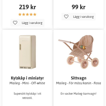
219 kr
99 kr
Lägg i varukorg
Lägg i varukorg
Kylskåp i miniatyr
Sittvagn
Maileg - Mini - Off-white
Maileg - För möss/kanin - Rosa
Supersött kylskåp i vit
En vacker Maileg-barnvagn!
retrostil.