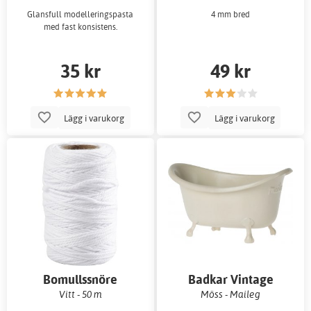
Glansfull modelleringspasta
4 mm bred
med fast konsistens.
35 kr
49 kr
Lägg i varukorg
Lägg i varukorg
Bomullssnöre
Badkar Vintage
Vitt - 50 m
Möss - Maileg