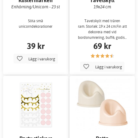
Klistermärken
Tavelskylt
Enhörning/Unicorn - 23 st
19x24 cm
Söta små
Tavelskylt med trären
unicorndekorationer
ram. Storlek: 19 x 24 cm.Fin att
dekorera med vid
bordsnumrering, buffé, godis...
39 kr
69 kr
Lägg i varukorg
Lägg i varukorg