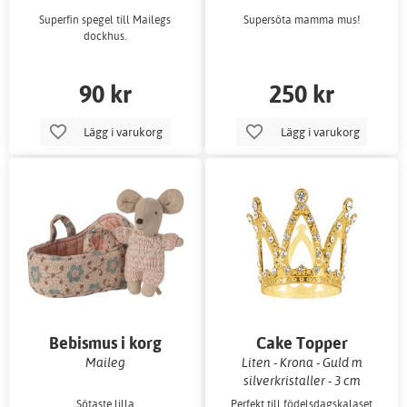
Superfin spegel till Mailegs
Supersöta mamma mus!
dockhus.
90 kr
250 kr
Lägg i varukorg
Lägg i varukorg
Bebismus i korg
Cake Topper
Maileg
Liten - Krona - Guld m
silverkristaller - 3 cm
Sötaste lilla
Perfekt till födelsdagskalaset