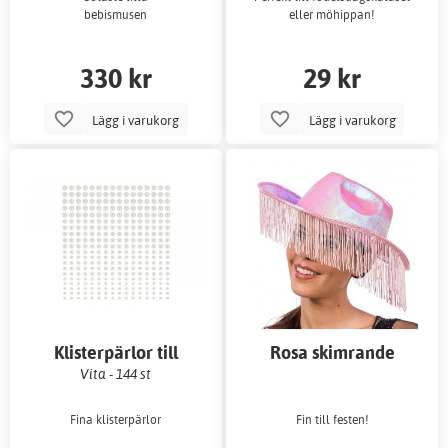
bebismusen
eller möhippan!
330 kr
29 kr
Lägg i varukorg
Lägg i varukorg
Klisterpärlor till
Rosa skimrande
ballonger
cowboyhatt med fransar
Vita - 144 st
Fina klisterpärlor
Fin till festen!