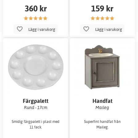
360 kr
159 kr
Lägg i varukorg
Lägg i varukorg
Färgpalett
Handfat
Rund - 17cm
Maileg
Smidig färgpalett i plast med
Superfint handfat från
11 fack.
Maileg.