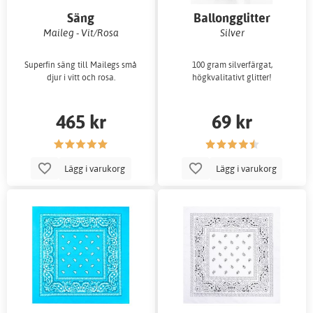
Säng
Ballongglitter
Maileg - Vit/Rosa
Silver
Superfin säng till Mailegs små
100 gram silverfärgat,
djur i vitt och rosa.
högkvalitativt glitter!
465 kr
69 kr
Lägg i varukorg
Lägg i varukorg