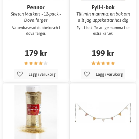
Pennor
Fyll-i-bok
Sketch Markers - 12-pack -
Till min mamma: en bok om
Dova färger
allt jag uppskattar hos dig
Vattenbaserad dubbeltusch i
Fyll-i-bok för att ge mamma lite
dova färger.
extra kärlek.
179 kr
199 kr
Lägg i varukorg
Lägg i varukorg