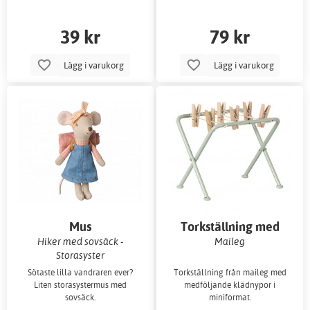
39 kr
79 kr
Lägg i varukorg
Lägg i varukorg
Mus
Torkställning med
klädnypor
Hiker med sovsäck -
Maileg
Storasyster
Sötaste lilla vandraren ever?
Torkställning från maileg med
Liten storasystermus med
medföljande klädnypor i
sovsäck.
miniformat.