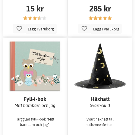
15 kr
285 kr
Lägg i varukorg
Lägg i varukorg
Fyll-i-bok
Häxhatt
Mitt barnbarn och jag
Svart/Guld
Färgglad fyll-i-bok "Mitt
Svart häxhatt till
barnbarn och jag".
halloweenfesten!