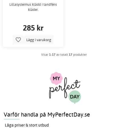
Lillasystermus klädd i tandféns
kläder.
285 kr
Lägg i varukorg
Visar
1-17
av totalt
17
produkter
Varför handla på MyPerfectDay.se
Låga priser & stort utbud