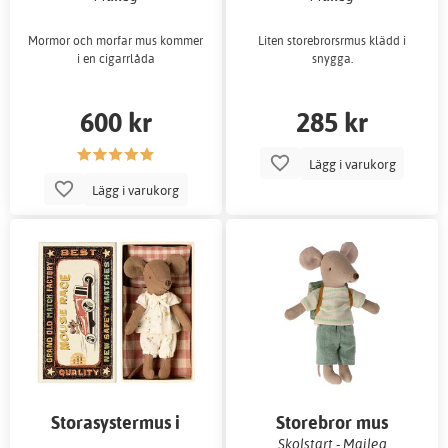
Mormor och morfar mus kommer
Liten storebrorsrmus klädd i
i en cigarrlåda
snygga.
600 kr
285 kr
Lägg i varukorg
Lägg i varukorg
Storasystermus i
Storebror mus
låda/tändsticksask
Skolstart - Maileg