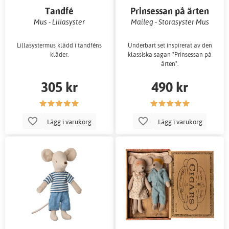
Tandfé
Prinsessan på ärten
Mus - Lillasyster
Maileg - Storasyster Mus
Lillasystermus klädd i tandféns
Underbart set inspirerat av den
kläder.
klassiska sagan "Prinsessan på
ärten".
305 kr
490 kr
Lägg i varukorg
Lägg i varukorg