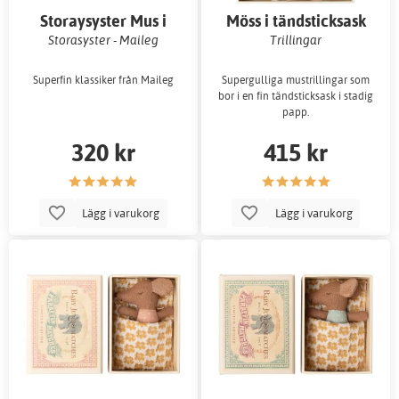
Storaysyster Mus i
Möss i tändsticksask
tändsticksask
Storasyster - Maileg
Trillingar
Superfin klassiker från Maileg
Supergulliga mustrillingar som
bor i en fin tändsticksask i stadig
papp.
320 kr
415 kr
Lägg i varukorg
Lägg i varukorg