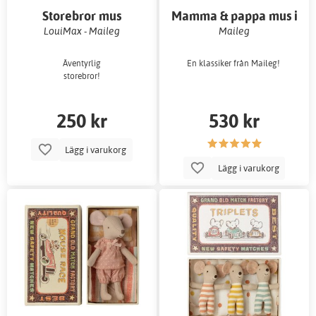
Storebror mus
Mamma & pappa mus i
cigarrlåda
LouiMax - Maileg
Maileg
Äventyrlig
En klassiker från Maileg!
storebror!
250 kr
530 kr
Lägg i varukorg
Lägg i varukorg