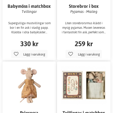
Babymöss i matchbox
Storebror i box
Tvillingar
Pyjamas - Maileg
Supergulliga mustvillingar som
Liten storebrorsrmus klädd i
bor i en fin ask i stadig papp.
mysig pyjamas. Musen levereras
Klädda i söta babykläder…
i fantastiskt fin ask, perfekt som…
330 kr
259 kr
Lägg i varukorg
Lägg i varukorg
Prinsessa
Tvillingar i matchbox