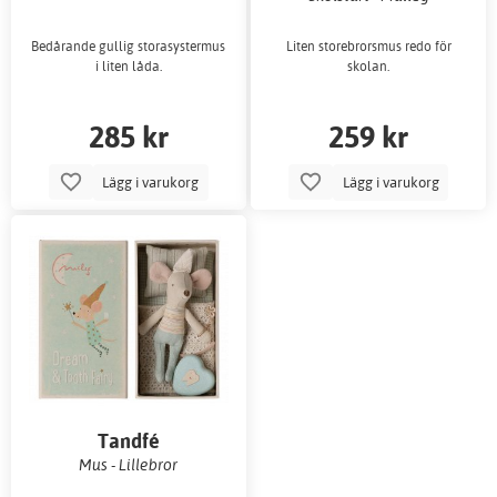
Bedårande gullig storasystermus
Liten storebrorsmus redo för
i liten låda.
skolan.
285 kr
259 kr
Lägg i varukorg
Lägg i varukorg
Tandfé
Mus - Lillebror