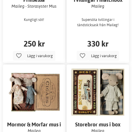
Maileg - Storasyster Mus
Maileg
Kungligt söt!
Supersöta tvillingar i
tändsticksask från Maileg!
250 kr
330 kr
Lägg i varukorg
Lägg i varukorg
Mormor & Morfar mus i
Storebror mus i box
cigarrlåda
Maileg
Maileg