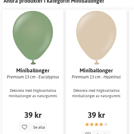
Andra produkter i kategorin Miniballonger
Miniballonger
Miniballonger
enfärgade
enfärgade
Premium 13 cm - Eucalyptus
Premium 13 cm - Hazelnut
Dekorera med högkvalitativa
Dekorera med högkvalitativa
miniballonger av naturgummi.
miniballonger av naturgummi.
39 kr
39 kr
Se alla