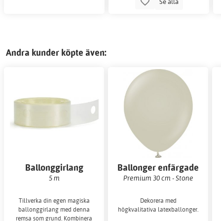
Se alla
Andra kunder köpte även:
Ballonggirlang
Ballonger enfärgade
5 m
Premium 30 cm - Stone
Tillverka din egen magiska
Dekorera med
ballonggirlang med denna
högkvalitativa latexballonger.
remsa som grund. Kombinera