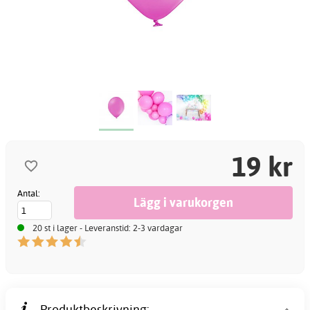
19 kr
Antal:
20 st i lager - Leveranstid: 2-3 vardagar
Produktbeskrivning: