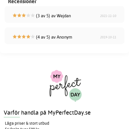
Recensioner
(3 av 5) av Wejdan
2021-11-10
(4 av 5) av Anonym
2019-10-11
Varför handla på MyPerfectDay.se
Låga priser & stort utbud