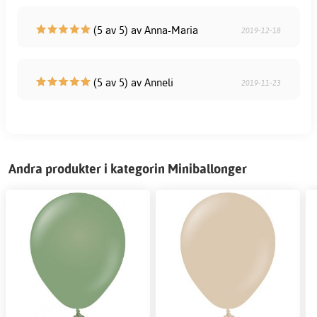
(5 av 5) av Anna-Maria
2019-12-18
(5 av 5) av Anneli
2019-11-23
Andra produkter i kategorin Miniballonger