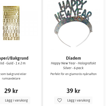
aperi/Bakgrund
Diadem
lid - Guld - 1 x 2 m
Happy New Year - Holografiskt
Silver - 6-pack
 som bakgrund eller
Perfekt för en glamorös nyårsafton
rumsavdelare
29 kr
39 kr
Lägg i varukorg
Lägg i varukorg