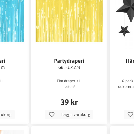
eri
Partydraperi
Hän
2 m
Gul - 1 x 2 m
ll
Fint draperi till
6-pack 
festen!
dekorera 
39 kr
arukorg
Lägg i varukorg