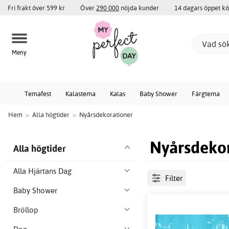
Fri frakt över 599 kr
Över
290 000
nöjda kunder
14 dagars öppet k
Meny
Temafest
Kalastema
Kalas
Baby Shower
Färgtema
Hem
>
Alla högtider
>
Nyårsdekorationer
Nyårsdekor
Alla högtider
Alla Hjärtans Dag
Filter
Baby Shower
Bröllop