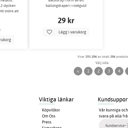
metallic.
Backdrop i form av ett
12 stycken
ballongdraperi i roséguld
itt snöre att
å.
29 kr
Lägg i varukorg
arukorg
Visar
193-206
av totalt
206
produkt
Välj sida:
<
1
2
3
4
Viktiga länkar
Kundsuppor
Köpvillkor
Vår kunniga och 
Om Oss
svara på alla fr
Press
Kundservice
Samarbete