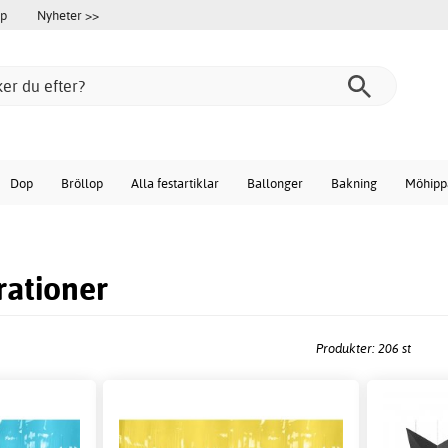
öp
Nyheter >>
Dop
Bröllop
Alla festartiklar
Ballonger
Bakning
Möhipp
ationer
Produkter: 206 st