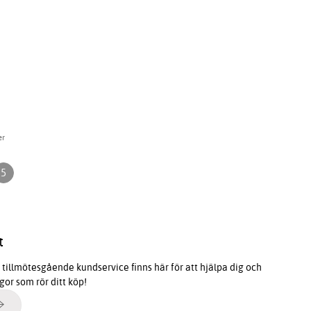
er
5
t
tillmötesgående kundservice finns här för att hjälpa dig och
ågor som rör ditt köp!