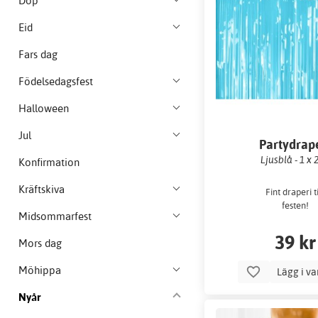
Dop
Eid
Fars dag
Födelsedagsfest
Halloween
Jul
Partydrap
Ljusblå - 1 x 
Konfirmation
Kräftskiva
Fint draperi ti
festen!
Midsommarfest
39 kr
Mors dag
Möhippa
Lägg i v
Nyår