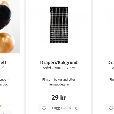
ett
Draperi/Bakgrund
Dr
uld
Solid - Svart - 1 x 2 m
So
 superfin
Fin som bakgrund eller
Fin
art och
rumsavdelare
.
29 kr
Lägg i varukorg