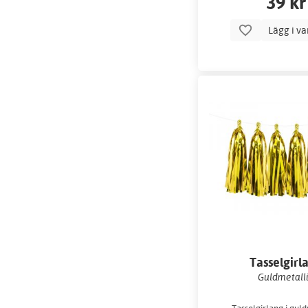
39 kr
Lägg i v
Tasselgirl
Guldmetall