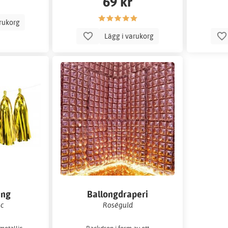
69 kr
arukorg
Lägg i varukorg
ang
Ballongdraperi
ic
Roséguld