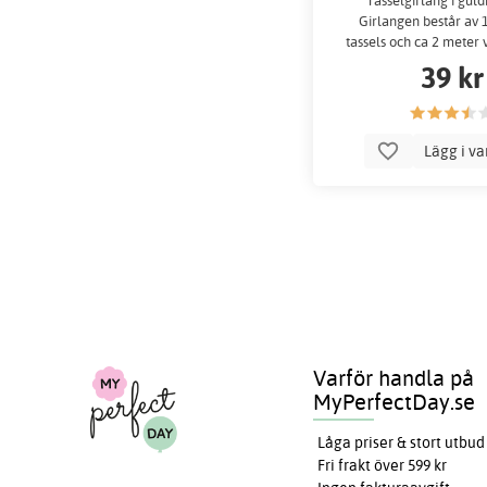
Tasselgirlang i guld
Girlangen består av 
tassels och ca 2 meter v
fästa dem p
39 kr
Lägg i v
Varför handla på
MyPerfectDay.se
Låga priser & stort utbud
Fri frakt över 599 kr