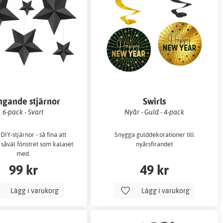
gande stjärnor
Swirls
6-pack - Svart
Nyår - Guld - 4-pack
DIY-stjärnor - så fina att
Snygga gulddekorationer till
såväl fönstret som kalaset
nyårsfirandet
med.
99 kr
49 kr
Lägg i varukorg
Lägg i varukorg