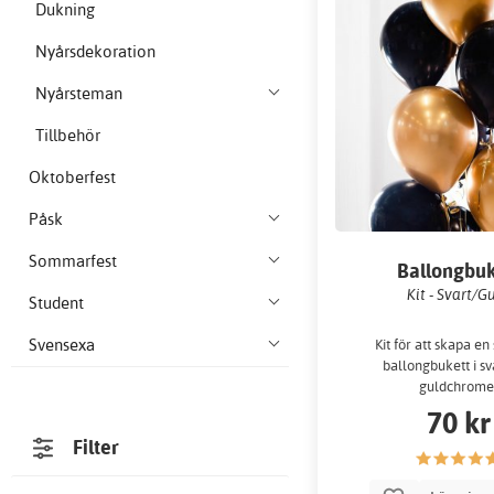
Dukning
Nyårsdekoration
Nyårsteman
Tillbehör
Oktoberfest
Påsk
Sommarfest
Ballongbuk
Kit - Svart/G
Student
Svensexa
Kit för att skapa en
ballongbukett i sv
guldchrome
70 kr
Filter