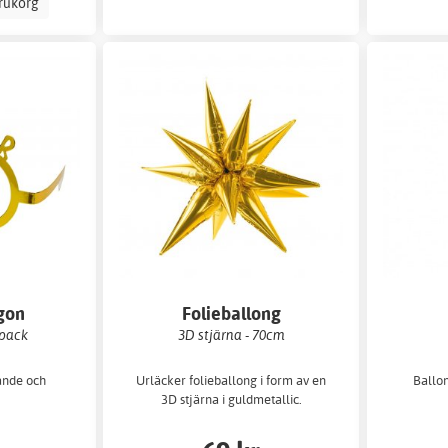
arukorg
gon
Folieballong
-pack
3D stjärna - 70cm
rande och
Urläcker folieballong i form av en
Ballon
3D stjärna i guldmetallic.