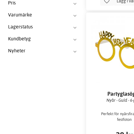
Lägg i v
Pris
Varumärke
Lagerstatus
Kundbetyg
Nyheter
Partyglasö
Nyår - Guld - 6
Perfekt för nyårsfi
festfoton