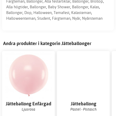
Färgteman
,
Ballonger
,
Alla festartiklar
,
Ballonger
,
Bröllop
,
Alla högtider
,
Ballonger
,
Baby Shower
,
Ballonger
,
Kalas
,
Ballonger
,
Dop
,
Halloween
,
Temafest
,
Kalasteman
,
Halloweenteman
,
Student
,
Färgteman
,
Nyår
,
Nyårsteman
Andra produkter i kategorin Jätteballonger
Jätteballong Enfärgad
Jätteballong
Ljusrosa
Pastel - Pistasch