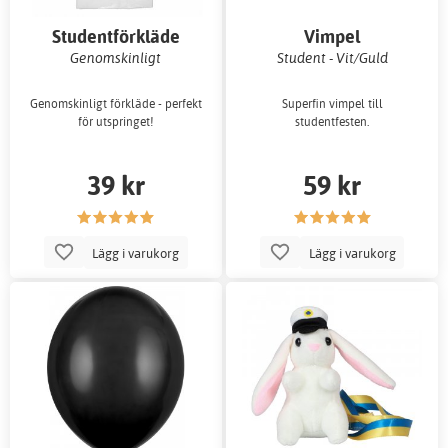
Studentförkläde
Vimpel
Genomskinligt
Student - Vit/Guld
Genomskinligt förkläde - perfekt
Superfin vimpel till
för utspringet!
studentfesten.
39 kr
59 kr
Lägg i varukorg
Lägg i varukorg