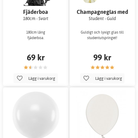
Fjäderboa
Champagneglas med
band
180cm - Svart
Student - Guld
180cm lång
Guldigt och lyxigt glas till
fjäderboa.
studentutspringet!
69 kr
99 kr
Lägg i varukorg
Lägg i varukorg