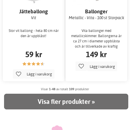
Jätteballong
Ballonger
Vit
Metallic - Vita - 100 st Storpack
Stor vit ballong - hela 80 cm när
Vita ballonger med
den är uppblåst!
metallicskimmer. Ballongerna är
ca 27 cm i diameter uppblåsta
och är tillverkade av kraftig
59 kr
149 kr
latex.
Lägg i varukorg
Lägg i varukorg
Visar
1-48
av totalt
109
produkter
Visa fler produkter »