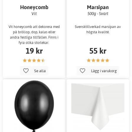
Honeycomb
Marsipan
Vit
500g - Svart
Vit honeycomb att dekorera med
Svensktillverkad marsipan av
på bröllop, dop, kalas eller
högsta kvalité.
andra festliga tillfällen. Finns i
fyra olika storlekar.
19 kr
55 kr
Se alla
Lägg i varukorg