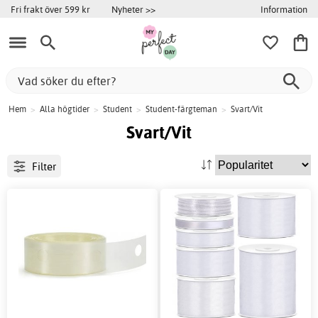
Information
Fri frakt över 599 kr
Nyheter >>
Hem
>
Alla högtider
>
Student
>
Student-färgteman
>
Svart/Vit
Svart/Vit
Filter