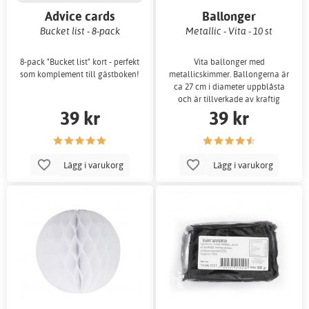
Advice cards
Ballonger
Bucket list - 8-pack
Metallic - Vita - 10 st
8-pack "Bucket list" kort - perfekt
Vita ballonger med
som komplement till gästboken!
metallicskimmer. Ballongerna är
ca 27 cm i diameter uppblåsta
och är tillverkade av kraftig
39 kr
39 kr
latex.
Lägg i varukorg
Lägg i varukorg