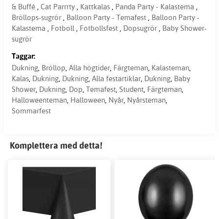
& Buffé
,
Cat Parrrty
,
Kattkalas
,
Panda Party - Kalastema
,
Bröllops-sugrör
,
Balloon Party - Temafest
,
Balloon Party -
Kalastema
,
Fotboll
,
Fotbollsfest
,
Dopsugrör
,
Baby Shower-
sugrör
Taggar:
Dukning
,
Bröllop
,
Alla högtider
,
Färgteman
,
Kalasteman
,
Kalas
,
Dukning
,
Dukning
,
Alla festartiklar
,
Dukning
,
Baby
Shower
,
Dukning
,
Dop
,
Temafest
,
Student
,
Färgteman
,
Halloweenteman
,
Halloween
,
Nyår
,
Nyårsteman
,
Sommarfest
Komplettera med detta!