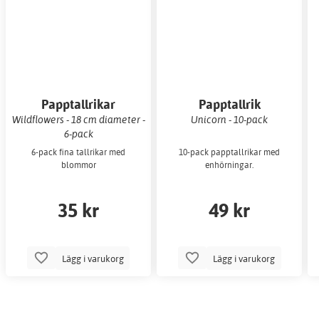
Papptallrikar
Papptallrik
Wildflowers - 18 cm diameter -
Unicorn - 10-pack
6-pack
6-pack fina tallrikar med
10-pack papptallrikar med
blommor
enhörningar.
35 kr
49 kr
Lägg i varukorg
Lägg i varukorg