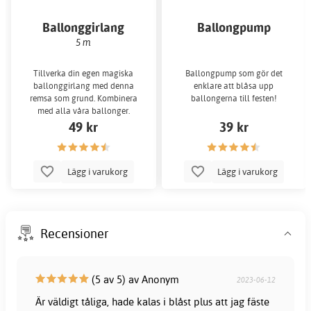
Ballonggirlang
Ballongpump
5 m
Tillverka din egen magiska
Ballongpump som gör det
ballonggirlang med denna
enklare att blåsa upp
remsa som grund. Kombinera
ballongerna till festen!
med alla våra ballonger.
49 kr
39 kr
Lägg i varukorg
Lägg i varukorg
Recensioner
(5 av 5) av Anonym
2023-06-12
Är väldigt tåliga, hade kalas i blåst plus att jag fäste