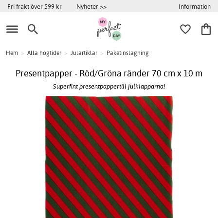
Information
Fri frakt över 599 kr
Nyheter >>
Hem
>
Alla högtider
>
Julartiklar
>
Paketinslagning
Presentpapper - Röd/Gröna ränder 70 cm x 10 m
Superfint presentpappertill julklapparna!