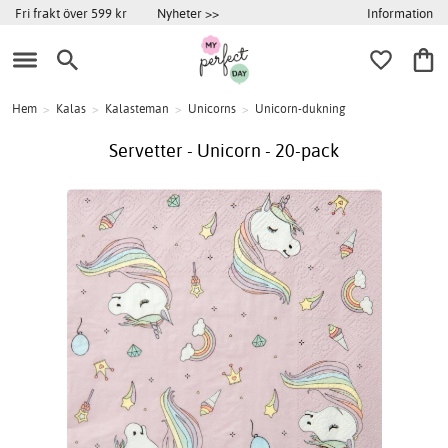
Information
Fri frakt över 599 kr
Nyheter >>
Hem
>
Kalas
>
Kalasteman
>
Unicorns
>
Unicorn-dukning
Servetter - Unicorn - 20-pack