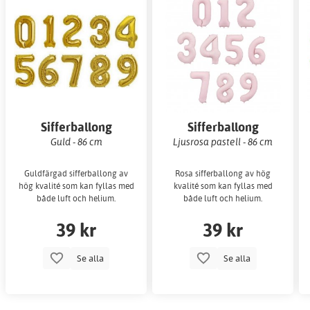
Sifferballong
Sifferballong
Guld - 86 cm
Ljusrosa pastell - 86 cm
Guldfärgad sifferballong av
Rosa sifferballong av hög
hög kvalité som kan fyllas med
kvalité som kan fyllas med
både luft och helium.
både luft och helium.
39 kr
39 kr
Se alla
Se alla