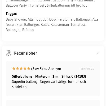
Sifferballonger
,
Mint & Gold
,
Balloon Party - Kalastema
,
Balloon Party - Temafest
,
Sifferballonger till bröllop
Taggar:
Baby Shower
,
Alla högtider
,
Dop
,
Färgteman
,
Ballonger
,
Alla
festartiklar
,
Ballonger
,
Kalas
,
Kalasteman
,
Temafest
,
Ballonger
,
Bröllop
Recensioner
(5 av 5) av Anonym
2023-04-26
Sifferballong - Mintgrön - 1 m - Siffra: 0 (14183)
Superfin ballong- färgen var härligt, formen och
storleken!