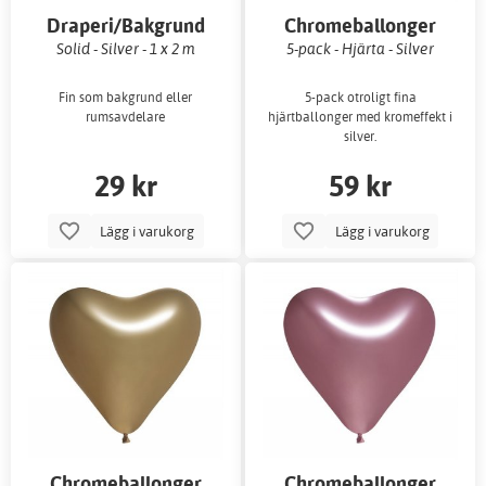
Draperi/Bakgrund
Chromeballonger
Solid - Silver - 1 x 2 m
5-pack - Hjärta - Silver
Fin som bakgrund eller
5-pack otroligt fina
rumsavdelare
hjärtballonger med kromeffekt i
silver.
29 kr
59 kr
Lägg i varukorg
Lägg i varukorg
Chromeballonger
Chromeballonger