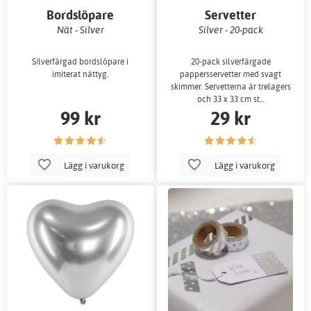
Bordslöpare
Servetter
Nät - Silver
Silver - 20-pack
Silverfärgad bordslöpare i
20-pack silverfärgade
imiterat nättyg.
pappersservetter med svagt
skimmer. Servetterna är trelagers
och 33 x 33 cm st...
99 kr
29 kr
Lägg i varukorg
Lägg i varukorg