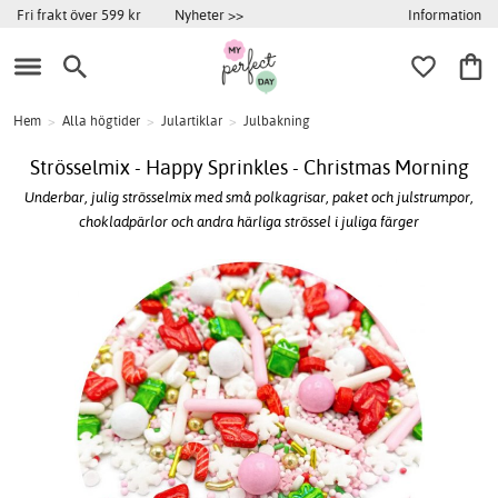
Information
Fri frakt över 599 kr
Nyheter >>
Hem
>
Alla högtider
>
Julartiklar
>
Julbakning
Strösselmix - Happy Sprinkles - Christmas Morning
Underbar, julig strösselmix med små polkagrisar, paket och julstrumpor,
chokladpärlor och andra härliga strössel i juliga färger