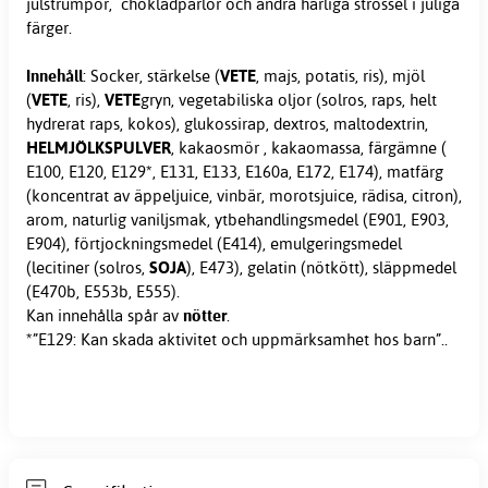
julstrumpor, chokladpärlor och andra härliga strössel i juliga
färger.
Innehåll
: Socker, stärkelse (
VETE
, majs, potatis, ris), mjöl
(
VETE
, ris),
VETE
gryn, vegetabiliska oljor (solros, raps, helt
hydrerat raps, kokos), glukossirap, dextros, maltodextrin,
HELMJÖLKSPULVER
, kakaosmör , kakaomassa, färgämne (
E100, E120, E129*, E131, E133, E160a, E172, E174), matfärg
(koncentrat av äppeljuice, vinbär, morotsjuice, rädisa, citron),
arom, naturlig vaniljsmak, ytbehandlingsmedel (E901, E903,
E904), förtjockningsmedel (E414), emulgeringsmedel
(lecitiner (solros,
SOJA
), E473), gelatin (nötkött), släppmedel
(E470b, E553b, E555).
Kan innehålla spår av
nötter
.
*”E129: Kan skada aktivitet och uppmärksamhet hos barn”..