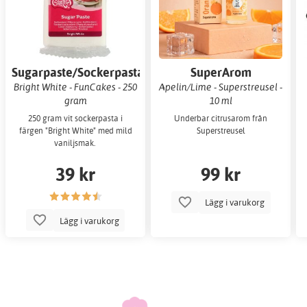
Sugarpaste/Sockerpasta
SuperArom
Bright White - FunCakes - 250
Apelin/Lime - Superstreusel -
gram
10 ml
250 gram vit sockerpasta i
Underbar citrusarom från
färgen "Bright White" med mild
Superstreusel
vaniljsmak.
39 kr
99 kr
Lägg i varukorg
Lägg i varukorg